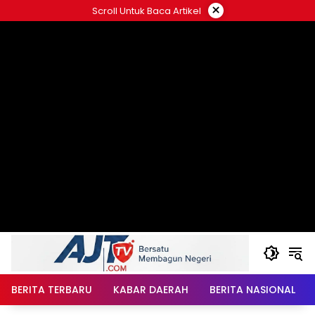
Langsung
×
Scroll Untuk Baca Artikel
ke
konten
BERITA TERBARU
KABAR DAERAH
BERITA NASIONAL