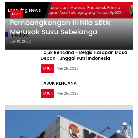
erduka
Terbuai Janji Manis di Facebook, Pekerja
T
Breaking News
 Catur
Migran Asal Tulungagung Tertipu Rp622
P
TAJUK
lan yang
Juta
S
Pembangkangan lll Nila stitik
Merusak Susu Sebelanga
TAJUK
Juli 10, 2022
Tajuk Rencana – Belgis Harapan Masa
Depan Tunggal Putri Indonesia
TAJUK
Mei 25, 2022
TAJUK RENCANA
TAJUK
Mei 25, 2022