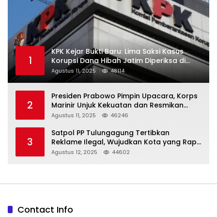
KPK Kejar Bukti Baru: Lima Saksi Kasus
1
Korupsi Dana Hibah Jatim Diperiksa di
Trenggalek
Agustus 11, 2025
48114
Presiden Prabowo Pimpin Upacara, Korps
2
Marinir Unjuk Kekuatan dan Resmikan
Struktur Baru
Agustus 11, 2025
46246
Satpol PP Tulungagung Tertibkan
3
Reklame Ilegal, Wujudkan Kota yang Rapi
dan Indah
Agustus 12, 2025
44602
Contact Info