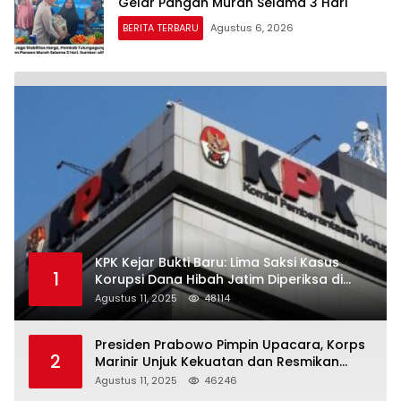
Gelar Pangan Murah Selama 3 Hari
BERITA TERBARU
Agustus 6, 2026
KPK Kejar Bukti Baru: Lima Saksi Kasus
1
Korupsi Dana Hibah Jatim Diperiksa di
Trenggalek
Agustus 11, 2025
48114
Presiden Prabowo Pimpin Upacara, Korps
2
Marinir Unjuk Kekuatan dan Resmikan
Struktur Baru
Agustus 11, 2025
46246