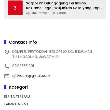
Satpol PP Tulungagung Tertibkan
3
Reklame Ilegal, Wujudkan Kota yang Rapi
dan Indah
Agustus 12, 2025
44600
Contact Info
KOMPLEK PERTOKOAN BOLOREJO NO. 9 KAUMAN,
TULUNGAGUNG, JAWATIMUR
081335551001
ajttvcom@gmail.com
Kategori
BERITA TERBARU
KABAR DAERAH