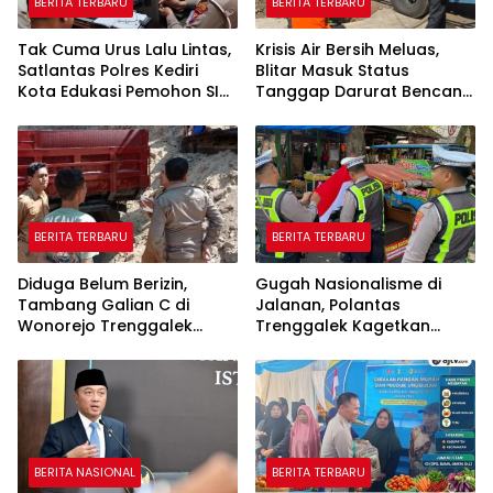
BERITA TERBARU
BERITA TERBARU
Tak Cuma Urus Lalu Lintas,
Krisis Air Bersih Meluas,
Satlantas Polres Kediri
Blitar Masuk Status
Kota Edukasi Pemohon SIM
Tanggap Darurat Bencana
Soal Hoaks Hingga
Hingga Oktober
Pelatihan AI
BERITA TERBARU
BERITA TERBARU
Diduga Belum Berizin,
Gugah Nasionalisme di
Tambang Galian C di
Jalanan, Polantas
Wonorejo Trenggalek
Trenggalek Kagetkan
Dihentikan Pemkab
Pengendara Lewat Aksi Ini
BERITA NASIONAL
BERITA TERBARU