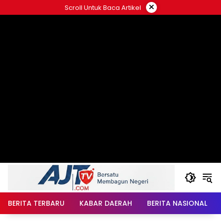
Langsung
×
Scroll Untuk Baca Artikel
ke
konten
BERITA TERBARU
KABAR DAERAH
BERITA NASIONAL