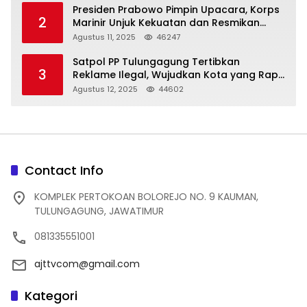
Presiden Prabowo Pimpin Upacara, Korps
2
Marinir Unjuk Kekuatan dan Resmikan
Struktur Baru
Agustus 11, 2025
46247
Satpol PP Tulungagung Tertibkan
3
Reklame Ilegal, Wujudkan Kota yang Rapi
dan Indah
Agustus 12, 2025
44602
Contact Info
KOMPLEK PERTOKOAN BOLOREJO NO. 9 KAUMAN,
TULUNGAGUNG, JAWATIMUR
081335551001
ajttvcom@gmail.com
Kategori