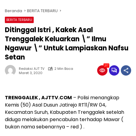
Beranda
BERITA TERBARU
BERITA TERBARU
Ditinggal Istri , Kakek Asal
Trenggalek Keluarkan \” Ilmu
Ngawur \” Untuk Lampiaskan Nafsu
Setan
217
Redaksi AJT TV
2 Min Baca
Maret 3, 2020
TRENGGALEK , AJTTV.COM
– Polisi menangkap
Kemis (50) Asal Dusun Jatirejo RT11/RW 04,
Kecamatan Suruh, Kabupaten Trenggalek setelah
diduga melakukan pencabulan terhadap Mawar (
bukan nama sebenarnya – red ) .