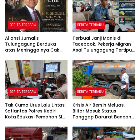
BERITA TERBARU
BERITA TERBARU
Aliansi Jurnalis
Terbuai Janji Manis di
Tulungagung Berduka
Facebook, Pekerja Migran
atas Meninggalnya Cak
Asal Tulungagung Tertipu
Sholeh, Catur Santoso:
Rp622 Juta
“Beliau Pejuang Keadilan
yang Vokal”
BERITA TERBARU
BERITA TERBARU
Tak Cuma Urus Lalu Lintas,
Krisis Air Bersih Meluas,
Satlantas Polres Kediri
Blitar Masuk Status
Kota Edukasi Pemohon SIM
Tanggap Darurat Bencana
Soal Hoaks Hingga
Hingga Oktober
Pelatihan AI