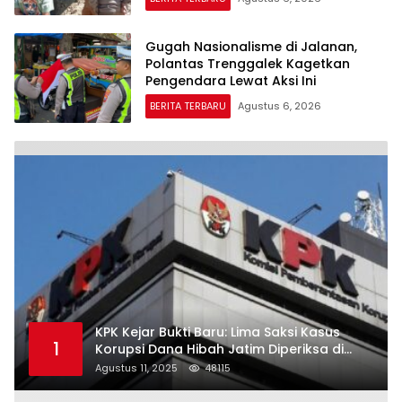
Gugah Nasionalisme di Jalanan,
Polantas Trenggalek Kagetkan
Pengendara Lewat Aksi Ini
BERITA TERBARU
Agustus 6, 2026
KPK Kejar Bukti Baru: Lima Saksi Kasus
1
Korupsi Dana Hibah Jatim Diperiksa di
Trenggalek
Agustus 11, 2025
48115