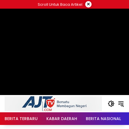
Langsung
×
Scroll Untuk Baca Artikel
ke
konten
BERITA TERBARU
KABAR DAERAH
BERITA NASIONAL