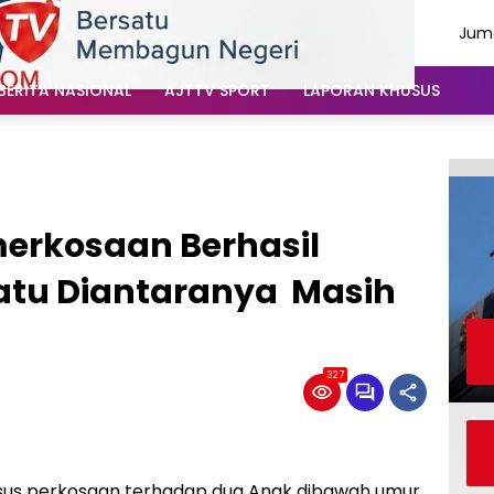
Juma
Agu
202
BERITA NASIONAL
AJTTV SPORT
LAPORAN KHUSUS
erkosaan Berhasil
 Satu Diantaranya Masih
327
us perkosaan terhadap dua Anak dibawah umur