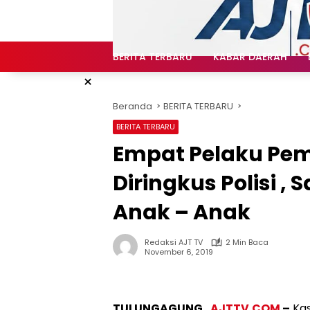
Langsung
ke
konten
BERITA TERBARU
KABAR DAERAH
×
Beranda
BERITA TERBARU
BERITA TERBARU
Empat Pelaku Pem
Diringkus Polisi ,
Anak – Anak
Redaksi AJT TV
2 Min Baca
November 6, 2019
TULUNGAGUNG ,
AJTTV.COM
–
Kas