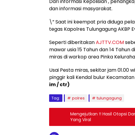
Dari informasi Kepolisian , penangk
dan informasi masyarakat.
\” Saat ini keempat pria diduga pel
tegas Kapolres Tulungagung AKBP Ev
Seperti diberitakan
AJTTV.COM
sebe
mawar usia 15 Tahun dan 14 Tahun 
miras di warkop area Pinka Kelura
Usai Pesta miras, sekitar jam 01.00
pinggir kali Kendal bulur Kecamata
im / ctr)
Tag:
polres
tulungagung
Mengejutkan !! Hasil Otopsi D
Yang Viral