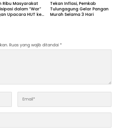
n Ribu Masyarakat
Tekan Inflasi, Pemkab
isipasi dalam “War”
Tulungagung Gelar Pangan
an Upacara HUT ke-
Murah Selama 3 Hari
erdekaan RI
kan.
Ruas yang wajib ditandai
*