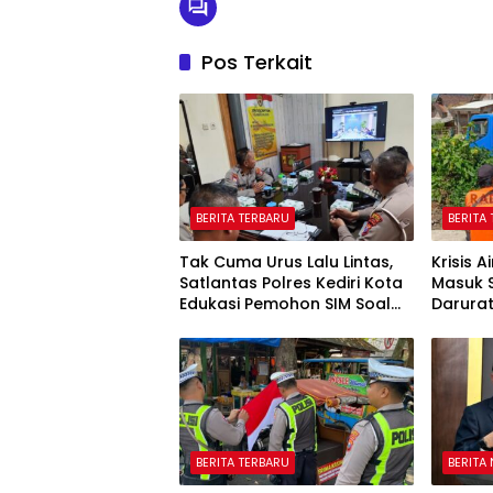
Pos Terkait
BERITA TERBARU
BERITA
Tak Cuma Urus Lalu Lintas,
Krisis A
Satlantas Polres Kediri Kota
Masuk 
Edukasi Pemohon SIM Soal
Darura
Hoaks Hingga Pelatihan AI
Oktobe
BERITA TERBARU
BERITA