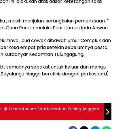
apan ini dlakukan atas dasar keterangan saksi
aku , masih menjalani serangkaian pemeriksaan, ”
a Guna Pandia melalui Paur Humas Ipda Anwari.
lumnya , dua cewek dibawah umur Cempluk dan
diperkosa empat pria setelah sebelumnya pesta
han Kutoanyar Kecamtan Tulungagung.
 wib , semuanya sepakat untuk keluar dan menuju
n Boyolangu hingga berakhir dengan perkosaan.
(
an Uji Laboratorium Soal Kematian Kucing Anggora