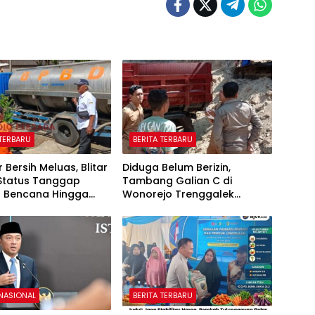
 TERBARU
BERITA TERBARU
ir Bersih Meluas, Blitar
Diduga Belum Berizin,
Status Tanggap
Tambang Galian C di
t Bencana Hingga
Wonorejo Trenggalek
r
Dihentikan Pemkab
 NASIONAL
BERITA TERBARU