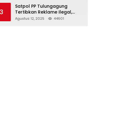
Struktur Baru
Satpol PP Tulungagung
3
Tertibkan Reklame Ilegal,
Wujudkan Kota yang Rapi
Agustus 12, 2025
44601
dan Indah