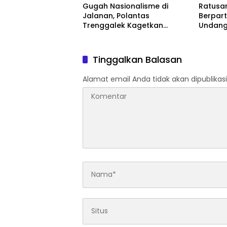
Gugah Nasionalisme di
Ratusa
Jalanan, Polantas
Berpart
Trenggalek Kagetkan
Undang
Pengendara Lewat Aksi Ini
81 Kem
Tinggalkan Balasan
Alamat email Anda tidak akan dipublikasi