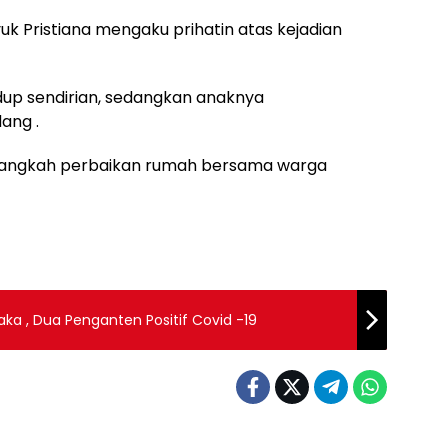
 Pristiana mengaku prihatin atas kejadian
idup sendirian, sedangkan anaknya
ang .
angkah perbaikan rumah bersama warga
ka , Dua Penganten Positif Covid -19