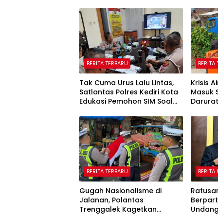
BERITA TERBARU
BERITA
Tak Cuma Urus Lalu Lintas,
Krisis A
Satlantas Polres Kediri Kota
Masuk 
Edukasi Pemohon SIM Soal
Darura
Hoaks Hingga Pelatihan AI
Oktobe
BERITA TERBARU
BERITA
Gugah Nasionalisme di
Ratusa
Jalanan, Polantas
Berpart
Trenggalek Kagetkan
Undang