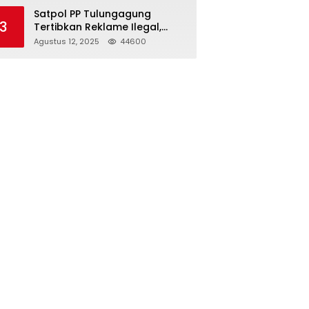
Struktur Baru
Satpol PP Tulungagung
3
Tertibkan Reklame Ilegal,
Wujudkan Kota yang Rapi
Agustus 12, 2025
44600
dan Indah