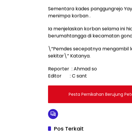
Sementara kades panggungrejo Yayuk
menimpa korban .
Ia menjelaskan korban selama ini h
berumahtangga di kecamatan gond
\”Pemdes secepatnya mengambil l
sekitar\” Katanya.
Reporter : Ahmad so
Editor : C sant
Pesta Pernikahan Berujung Peta
Pos Terkait