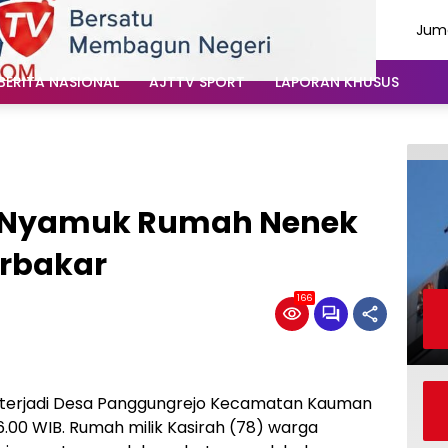
Juma
Agu
202
BERITA NASIONAL
AJTTV SPORT
LAPORAN KHUSUS
t Nyamuk Rumah Nenek
erbakar
166
terjadi Desa Panggungrejo Kecamatan Kauman
16.00 WIB. Rumah milik Kasirah (78) warga