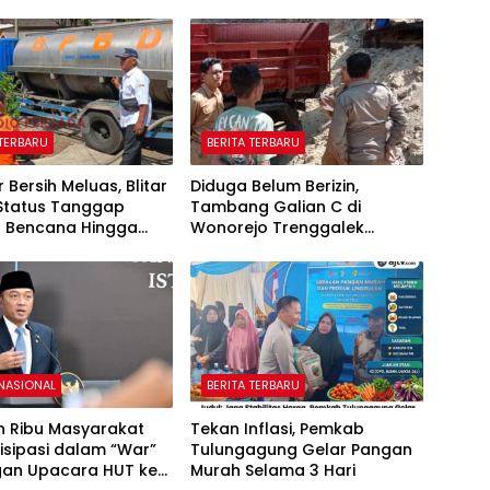
 TERBARU
BERITA TERBARU
ir Bersih Meluas, Blitar
Diduga Belum Berizin,
Status Tanggap
Tambang Galian C di
t Bencana Hingga
Wonorejo Trenggalek
r
Dihentikan Pemkab
 NASIONAL
BERITA TERBARU
n Ribu Masyarakat
Tekan Inflasi, Pemkab
isipasi dalam “War”
Tulungagung Gelar Pangan
an Upacara HUT ke-
Murah Selama 3 Hari