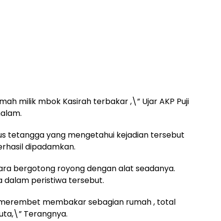
ah milik mbok Kasirah terbakar ,\” Ujar AKP Puji
alam.
gus tetangga yang mengetahui kejadian tersebut
erhasil dipadamkan.
ara bergotong royong dengan alat seadanya.
a dalam peristiwa tersebut.
lu merembet membakar sebagian rumah , total
juta,\” Terangnya.