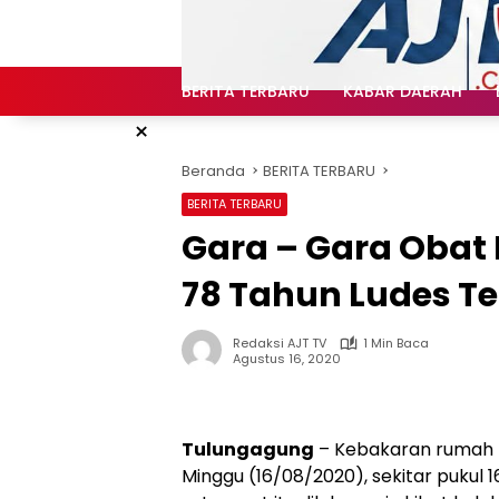
Langsung
ke
konten
BERITA TERBARU
KABAR DAERAH
×
Beranda
BERITA TERBARU
BERITA TERBARU
Gara – Gara Oba
78 Tahun Ludes T
Redaksi AJT TV
1 Min Baca
Agustus 16, 2020
Tulungagung
– Kebakaran rumah 
Minggu (16/08/2020), sekitar pukul 