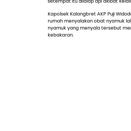
setempat itu dilalap api akibat kel
Kapolsek Kalangbret AKP Puji Widod
rumah menyalakan obat nyamuk lalu 
nyamuk yang menyala tersebut mer
kebakaran.