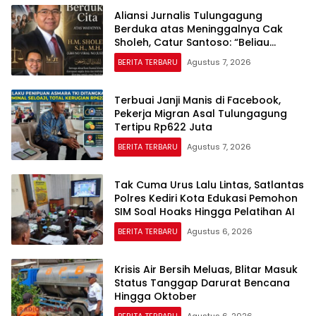
Aliansi Jurnalis Tulungagung
Berduka atas Meninggalnya Cak
Sholeh, Catur Santoso: “Beliau
Pejuang Keadilan yang Vokal”
BERITA TERBARU
Agustus 7, 2026
Terbuai Janji Manis di Facebook,
Pekerja Migran Asal Tulungagung
Tertipu Rp622 Juta
BERITA TERBARU
Agustus 7, 2026
Tak Cuma Urus Lalu Lintas, Satlantas
Polres Kediri Kota Edukasi Pemohon
SIM Soal Hoaks Hingga Pelatihan AI
BERITA TERBARU
Agustus 6, 2026
Krisis Air Bersih Meluas, Blitar Masuk
Status Tanggap Darurat Bencana
Hingga Oktober
BERITA TERBARU
Agustus 6, 2026