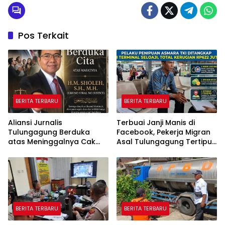
Pos Terkait
BERITA TERBARU
BERITA TERBARU
Aliansi Jurnalis
Terbuai Janji Manis di
Tulungagung Berduka
Facebook, Pekerja Migran
atas Meninggalnya Cak
Asal Tulungagung Tertipu
Sholeh, Catur Santoso:
Rp622 Juta
“Beliau Pejuang Keadilan
yang Vokal”
BERITA TERBARU
BERITA TERBARU