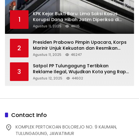
KPK Kejar Bukti Baru: Lima Saksi Kasus
1
Korupsi Dana Hibah Jatim Diperiksa di
Trenggalek
Agustus 11, 2025
48115
Presiden Prabowo Pimpin Upacara, Korps
2
Marinir Unjuk Kekuatan dan Resmikan
Struktur Baru
Agustus 11, 2025
46247
Satpol PP Tulungagung Tertibkan
3
Reklame Ilegal, Wujudkan Kota yang Rapi
dan Indah
Agustus 12, 2025
44602
Contact Info
KOMPLEK PERTOKOAN BOLOREJO NO. 9 KAUMAN,
TULUNGAGUNG, JAWATIMUR