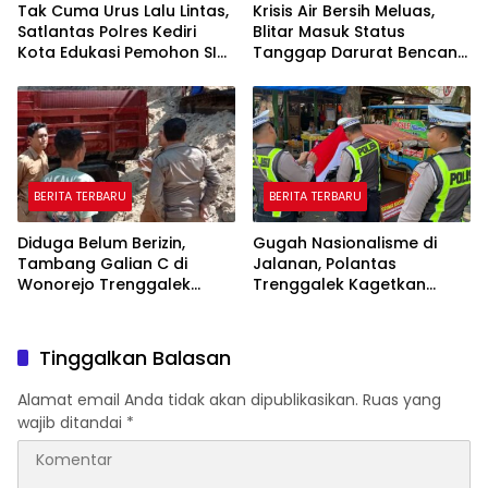
Tak Cuma Urus Lalu Lintas,
Krisis Air Bersih Meluas,
Satlantas Polres Kediri
Blitar Masuk Status
Kota Edukasi Pemohon SIM
Tanggap Darurat Bencana
Soal Hoaks Hingga
Hingga Oktober
Pelatihan AI
BERITA TERBARU
BERITA TERBARU
Diduga Belum Berizin,
Gugah Nasionalisme di
Tambang Galian C di
Jalanan, Polantas
Wonorejo Trenggalek
Trenggalek Kagetkan
Dihentikan Pemkab
Pengendara Lewat Aksi Ini
Tinggalkan Balasan
Alamat email Anda tidak akan dipublikasikan.
Ruas yang
wajib ditandai
*