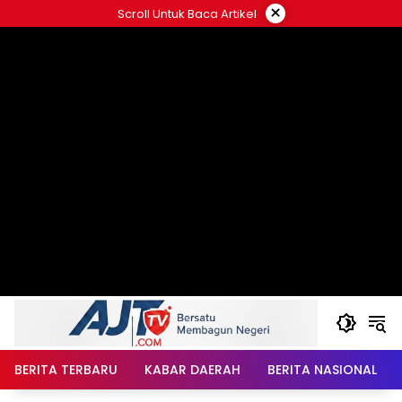
Langsung
×
Scroll Untuk Baca Artikel
ke
konten
BERITA TERBARU
KABAR DAERAH
BERITA NASIONAL