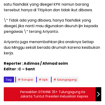
satu flashdisk yang disegel KPK namun barang
tersebut hanya di Titipkan dan tidak ikut dibawa.
\” Tidak ada yang dibawa, hanya flashdisk yang
disegel, jika nanti mau digunakan disuruh ijin kepada
pengawas \” terang Ariyanto.
Ariyanto juga menambahkan jika anaknya Setiap
dua Minggu sekali berada dirumah karena kesibukan
kerja.
Reporter : Adimas / Ahmad soim
Editor : C – Sant
Tag:
Korupsi
kpk
tulungagung
Perwakilan GTKHNK 35+ Tulungagung Ke
Jakarta Tuntut Presiden Keluarkan Kepres