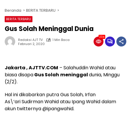
Beranda
BERITA TERBARU
BERITA TERBARU
Gus Solah Meninggal Dunia
234
Redaksi AJT TV
1 Min Baca
Februari 2, 2020
Jakarta , AJTTV.COM
– Salahuddin Wahid atau
biasa disapa
Gus Solah
meninggal
dunia, Minggu
(2/2).
Hal ini dikabarkan putra Gus Solah, Irfan
As\’ari Sudirman Wahid atau Ipang Wahid dalam
akun twitternya @ipangwahid.