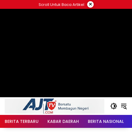
Langsung
×
Scroll Untuk Baca Artikel
ke
konten
BERITA TERBARU
KABAR DAERAH
BERITA NASIONAL