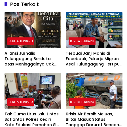
Pos Terkait
BERITA TERBARU
BERITA TERBARU
Aliansi Jurnalis
Terbuai Janji Manis di
Tulungagung Berduka
Facebook, Pekerja Migran
atas Meninggalnya Cak
Asal Tulungagung Tertipu
Sholeh, Catur Santoso:
Rp622 Juta
“Beliau Pejuang Keadilan
yang Vokal”
BERITA TERBARU
BERITA TERBARU
Tak Cuma Urus Lalu Lintas,
Krisis Air Bersih Meluas,
Satlantas Polres Kediri
Blitar Masuk Status
Kota Edukasi Pemohon SIM
Tanggap Darurat Bencana