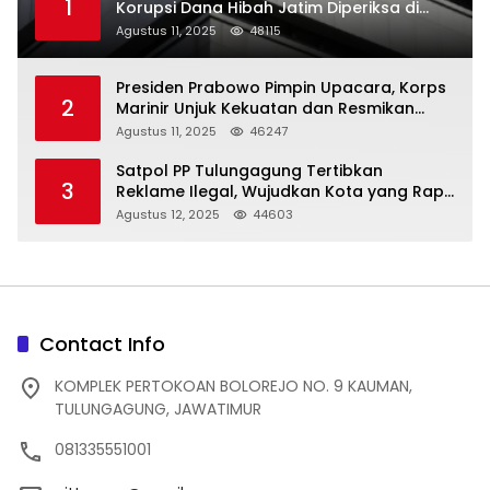
1
Korupsi Dana Hibah Jatim Diperiksa di
Trenggalek
Agustus 11, 2025
48115
Presiden Prabowo Pimpin Upacara, Korps
2
Marinir Unjuk Kekuatan dan Resmikan
Struktur Baru
Agustus 11, 2025
46247
Satpol PP Tulungagung Tertibkan
3
Reklame Ilegal, Wujudkan Kota yang Rapi
dan Indah
Agustus 12, 2025
44603
Contact Info
KOMPLEK PERTOKOAN BOLOREJO NO. 9 KAUMAN,
TULUNGAGUNG, JAWATIMUR
081335551001