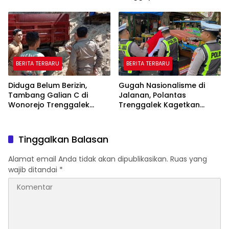
Soal Hoaks Hingga
Hingga Oktober
Pelatihan AI
BERITA TERBARU
BERITA TERBARU
Diduga Belum Berizin,
Gugah Nasionalisme di
Tambang Galian C di
Jalanan, Polantas
Wonorejo Trenggalek
Trenggalek Kagetkan
Dihentikan Pemkab
Pengendara Lewat Aksi Ini
Tinggalkan Balasan
Alamat email Anda tidak akan dipublikasikan.
Ruas yang
wajib ditandai
*