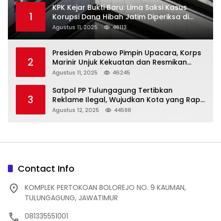
KPK Kejar Bukti Baru: Lima Saksi Kasus
1
Korupsi Dana Hibah Jatim Diperiksa di
Trenggalek
Agustus 11, 2025
48113
Presiden Prabowo Pimpin Upacara, Korps
2
Marinir Unjuk Kekuatan dan Resmikan
Struktur Baru
Agustus 11, 2025
46245
Satpol PP Tulungagung Tertibkan
3
Reklame Ilegal, Wujudkan Kota yang Rapi
dan Indah
Agustus 12, 2025
44598
Contact Info
KOMPLEK PERTOKOAN BOLOREJO NO. 9 KAUMAN,
TULUNGAGUNG, JAWATIMUR
081335551001