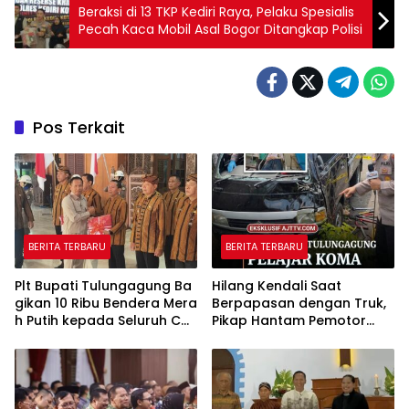
Beraksi di 13 TKP Kediri Raya, Pelaku Spesialis
Pecah Kaca Mobil Asal Bogor Ditangkap Polisi
Pos Terkait
BERITA TERBARU
BERITA TERBARU
Plt Bupati Tulungagung Ba
Hilang Kendali Saat
gikan 10 Ribu Bendera Mera
Berpapasan dengan Truk,
h Putih kepada Seluruh Ca
Pikap Hantam Pemotor
mat
Muda di Pagerwojo
Tulungagung