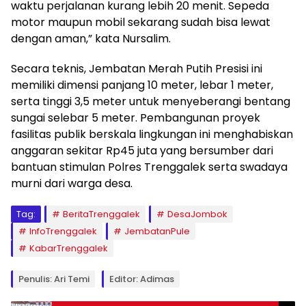
waktu perjalanan kurang lebih 20 menit. Sepeda
motor maupun mobil sekarang sudah bisa lewat
dengan aman,” kata Nursalim.
​Secara teknis, Jembatan Merah Putih Presisi ini
memiliki dimensi panjang 10 meter, lebar 1 meter,
serta tinggi 3,5 meter untuk menyeberangi bentang
sungai selebar 5 meter. Pembangunan proyek
fasilitas publik berskala lingkungan ini menghabiskan
anggaran sekitar Rp45 juta yang bersumber dari
bantuan stimulan Polres Trenggalek serta swadaya
murni dari warga desa.
Tag:
BeritaTrenggalek
DesaJombok
​InfoTrenggalek
JembatanPule
KabarTrenggalek
Penulis: Ari Temi
Editor: Adimas