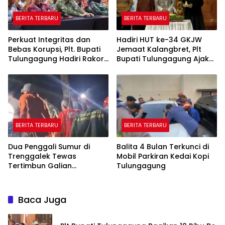
BERITA TERBARU
BERITA TERBARU
Perkuat Integritas dan
Hadiri HUT ke-34 GKJW
Bebas Korupsi, Plt. Bupati
Jemaat Kalangbret, Plt
Tulungagung Hadiri Rakor
Bupati Tulungagung Ajak
Antikorupsi di Grahadi
Warga Rawat Toleransi
BERITA TERBARU
BERITA TERBARU
Dua Penggali Sumur di
Balita 4 Bulan Terkunci di
Trenggalek Tewas
Mobil Parkiran Kedai Kopi
Tertimbun Galian
Tulungagung
Kedalaman 13 Meter
Baca Juga