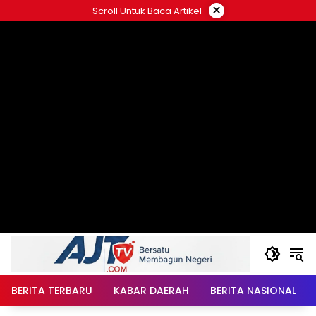
Langsung
×
Scroll Untuk Baca Artikel
ke
konten
BERITA TERBARU
KABAR DAERAH
BERITA NASIONAL