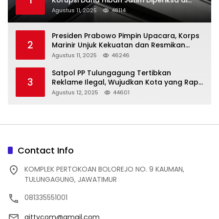
1
Korupsi Dana Hibah Jatim Diperiksa di
Trenggalek
Agustus 11, 2025
48114
Presiden Prabowo Pimpin Upacara, Korps
2
Marinir Unjuk Kekuatan dan Resmikan
Struktur Baru
Agustus 11, 2025
46246
Satpol PP Tulungagung Tertibkan
3
Reklame Ilegal, Wujudkan Kota yang Rapi
dan Indah
Agustus 12, 2025
44601
Contact Info
KOMPLEK PERTOKOAN BOLOREJO NO. 9 KAUMAN,
TULUNGAGUNG, JAWATIMUR
081335551001
ajttvcom@gmail.com