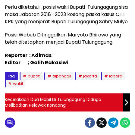
Perlu diketahui , posisi wakil Bupati Tulungagung sisa
masa Jabatan 2018 -2023 kosong paska kasus OTT
KPK yang menjerat Bupati Tulungagung Sahry Mulyo.
Posisi Wabub Ditinggalkan Maryoto Bhirowo yang
telah ditetapkan menjadi Bupati Tulungagung.
Reporter : Adimas
Editor ; Galih Rakasiwi
Tag:
bupati
dipanggil
jakarta
lapora
wakil
Kecelakaan Dua Mobil Di Tulungagung Diduga
Melibatkan Pelawak Kondang