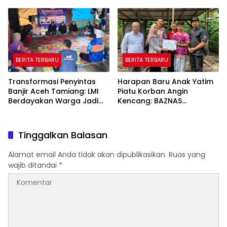
di Depan Gurunya
Terkuak
BERITA TERBARU
BERITA TERBARU
Transformasi Penyintas
Harapan Baru Anak Yatim
Banjir Aceh Tamiang: LMI
Piatu Korban Angin
Berdayakan Warga Jadi
Kencang: BAZNAS
Peternak Ayam Petelur
Tulungagung Bangun
Mandiri
Rumah Layak Huni
Tinggalkan Balasan
Alamat email Anda tidak akan dipublikasikan.
Ruas yang
wajib ditandai
*