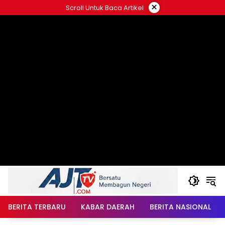
Langsung
×
Scroll Untuk Baca Artikel
ke
konten
BERITA TERBARU
KABAR DAERAH
BERITA NASIONAL