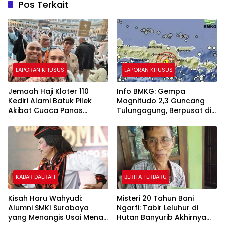
Pos Terkait
LAPORAN KHUSUS
LAPORAN KHUSUS
Jemaah Haji Kloter 110
Info BMKG: Gempa
Kediri Alami Batuk Pilek
Magnitudo 2,3 Guncang
Akibat Cuaca Panas
Tulungagung, Berpusat di
Ekstrem di Makkah
Darat Kedalaman 124 Km
KABAR DAERAH
BERITA TERBARU
Kisah Haru Wahyudi:
Misteri 20 Tahun Bani
Alumni SMKI Surabaya
Ngarfi: Tabir Leluhur di
yang Menangis Usai Menari
Hutan Banyurib Akhirnya