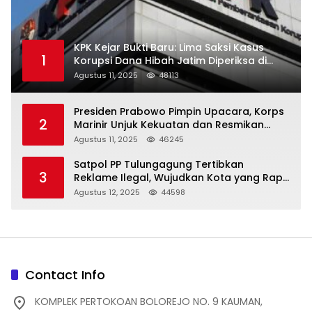
KPK Kejar Bukti Baru: Lima Saksi Kasus
1
Korupsi Dana Hibah Jatim Diperiksa di
Trenggalek
Agustus 11, 2025
48113
Presiden Prabowo Pimpin Upacara, Korps
2
Marinir Unjuk Kekuatan dan Resmikan
Struktur Baru
Agustus 11, 2025
46245
Satpol PP Tulungagung Tertibkan
3
Reklame Ilegal, Wujudkan Kota yang Rapi
dan Indah
Agustus 12, 2025
44598
Contact Info
KOMPLEK PERTOKOAN BOLOREJO NO. 9 KAUMAN,