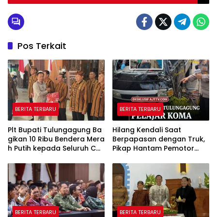
Pos Terkait
BERITA TERBARU
BERITA TERBARU
Plt Bupati Tulungagung Ba
Hilang Kendali Saat
gikan 10 Ribu Bendera Mera
Berpapasan dengan Truk,
h Putih kepada Seluruh Ca
Pikap Hantam Pemotor
mat
Muda di Pagerwojo
Tulungagung
BERITA TERBARU
BERITA TERBARU