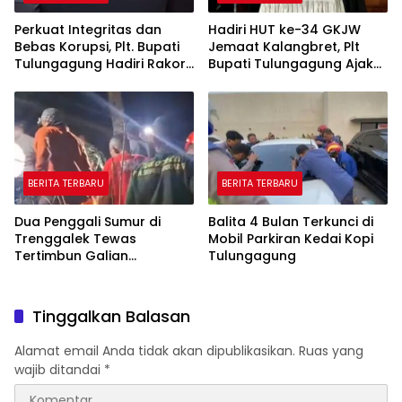
Perkuat Integritas dan
Hadiri HUT ke-34 GKJW
Bebas Korupsi, Plt. Bupati
Jemaat Kalangbret, Plt
Tulungagung Hadiri Rakor
Bupati Tulungagung Ajak
Antikorupsi di Grahadi
Warga Rawat Toleransi
BERITA TERBARU
BERITA TERBARU
Dua Penggali Sumur di
Balita 4 Bulan Terkunci di
Trenggalek Tewas
Mobil Parkiran Kedai Kopi
Tertimbun Galian
Tulungagung
Kedalaman 13 Meter
Tinggalkan Balasan
Alamat email Anda tidak akan dipublikasikan.
Ruas yang
wajib ditandai
*