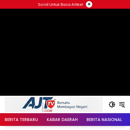
Langsung
×
Scroll Untuk Baca Artikel
ke
konten
BERITA TERBARU
KABAR DAERAH
BERITA NASIONAL