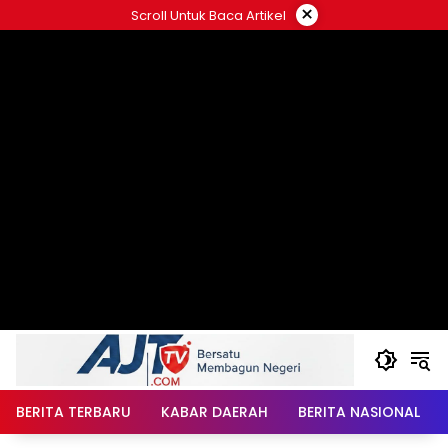
Langsung
×
Scroll Untuk Baca Artikel
ke
konten
BERITA TERBARU
KABAR DAERAH
BERITA NASIONAL