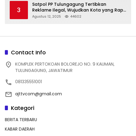
Satpol PP Tulungagung Tertibkan
3
Reklame Ilegal, Wujudkan Kota yang Rapi
dan Indah
Agustus 12, 2025
44602
Contact Info
KOMPLEK PERTOKOAN BOLOREJO NO. 9 KAUMAN,
TULUNGAGUNG, JAWATIMUR
081335551001
ajttvcom@gmail.com
Kategori
BERITA TERBARU
KABAR DAERAH