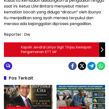
Kasus itu kemudian disidangkan di pengadilan hingga
saat ini. Ketua LSM Bintara menyebut misteri
kematian bocah yang diduga “diracun” oleh ibunya
itu menjadikan sang ayah merasa terpukul dan
merasa ada kejanggalan diproses pengadilan.
Reporter : Dw
Kapolri Jendral Listyo Sigit Tinjau Kesiapan
Pengamanan KTT IAF
Pos Terkait