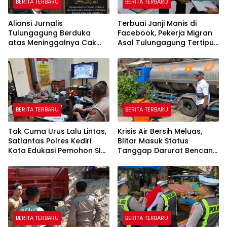
BERITA TERBARU
BERITA TERBARU
Aliansi Jurnalis
Terbuai Janji Manis di
Tulungagung Berduka
Facebook, Pekerja Migran
atas Meninggalnya Cak
Asal Tulungagung Tertipu
Sholeh, Catur Santoso:
Rp622 Juta
“Beliau Pejuang Keadilan
yang Vokal”
BERITA TERBARU
BERITA TERBARU
Tak Cuma Urus Lalu Lintas,
Krisis Air Bersih Meluas,
Satlantas Polres Kediri
Blitar Masuk Status
Kota Edukasi Pemohon SIM
Tanggap Darurat Bencana
Soal Hoaks Hingga
Hingga Oktober
Pelatihan AI
BERITA TERBARU
BERITA TERBARU