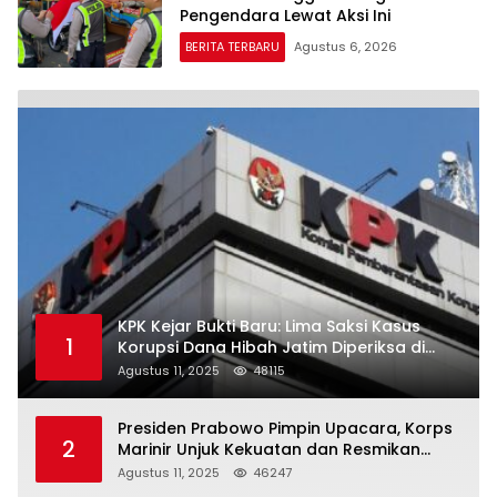
Pengendara Lewat Aksi Ini
BERITA TERBARU
Agustus 6, 2026
KPK Kejar Bukti Baru: Lima Saksi Kasus
1
Korupsi Dana Hibah Jatim Diperiksa di
Trenggalek
Agustus 11, 2025
48115
Presiden Prabowo Pimpin Upacara, Korps
2
Marinir Unjuk Kekuatan dan Resmikan
Struktur Baru
Agustus 11, 2025
46247