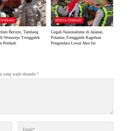
 TERBARU
BERITA TERBARU
elum Berizin, Tambang
Gugah Nasionalisme di Jalanan,
 di Wonorejo Trenggalek
Polantas Trenggalek Kagetkan
an Pemkab
Pengendara Lewat Aksi Ini
s yang wajib ditandai
*