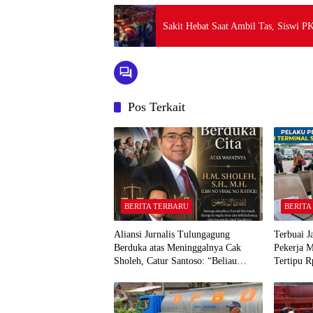
Sakit Hebat Saat Ambil Tas, Siswi P
Pos Terkait
BERITA TERBARU
BERITA
Aliansi Jurnalis Tulungagung
Terbuai J
Berduka atas Meninggalnya Cak
Pekerja 
Sholeh, Catur Santoso: “Beliau
Tertipu R
Pejuang Keadilan yang Vokal”