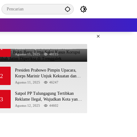
×
KPK Kejar Bukti Baru: Lima Saksi
1
Kasus Korupsi Dana Hibah Jatim
Diperiksa di Trenggalek
Agustus 11, 2025
48115
Presiden Prabowo Pimpin Upacara,
2
Korps Marinir Unjuk Kekuatan dan
Resmikan Struktur Baru
Agustus 11, 2025
46247
Satpol PP Tulungagung Tertibkan
3
Reklame Ilegal, Wujudkan Kota yang
Rapi dan Indah
Agustus 12, 2025
44602