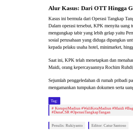
Alur Kasus: Dari OTT Hingga Gu
​Kasus ini bermula dari Operasi Tangkap Ta
Dalam operasi tersebut, KPK menyita uang 
mengungkap tabir yang lebih gelap yaitu Pe
sosial perusahaan yang diduga dipangkas un
kepada pelaku usaha hotel, minimarket, hing
​Saat ini, KPK telah menetapkan dan menaha
Maidi, orang kepercayaannya Rochim Ruhdi
​Sejumlah penggeledahan di rumah pribadi pa
mengamankan tumpukan dokumen serta uang t
Tag:
KorupsiMadiun #WaliKotaMadiun #Maidi #Bagu
#DanaCSR #OperasiTangkapTangan
Penulis: Rukiyanto
Editor: Catur Santoso