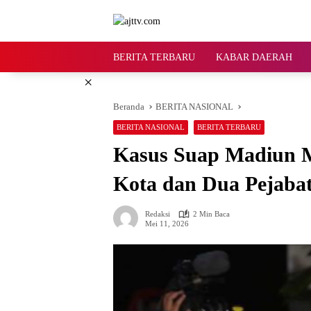
Langsung
ke
konten
BERITA TERBARU
KABAR DAERAH
×
Beranda
BERITA NASIONAL
BERITA NASIONAL
BERITA TERBARU
Kasus Suap Madiun M
Kota dan Dua Pejabat
Redaksi
2 Min Baca
Mei 11, 2026