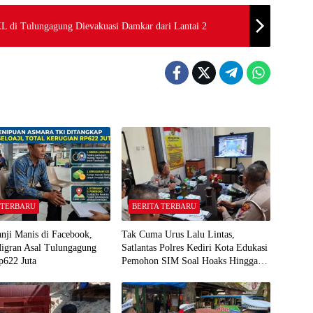
KL di Tulungagung Dievakuasi Damkar dari Lantai 2
 TERBARU
BERITA TERBARU
anji Manis di Facebook,
Tak Cuma Urus Lalu Lintas,
Migran Asal Tulungagung
Satlantas Polres Kediri Kota Edukasi
p622 Juta
Pemohon SIM Soal Hoaks Hingga
Pelatihan AI