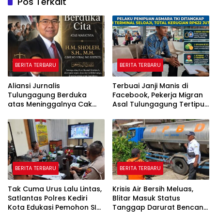
Pos Terkait
BERITA TERBARU
BERITA TERBARU
Aliansi Jurnalis
Terbuai Janji Manis di
Tulungagung Berduka
Facebook, Pekerja Migran
atas Meninggalnya Cak
Asal Tulungagung Tertipu
Sholeh, Catur Santoso:
Rp622 Juta
“Beliau Pejuang Keadilan
yang Vokal”
BERITA TERBARU
BERITA TERBARU
Tak Cuma Urus Lalu Lintas,
Krisis Air Bersih Meluas,
Satlantas Polres Kediri
Blitar Masuk Status
Kota Edukasi Pemohon SIM
Tanggap Darurat Bencana
Soal Hoaks Hingga
Hingga Oktober