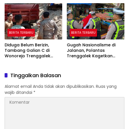
Pelatihan AI
BERITA TERBARU
BERITA TERBARU
Diduga Belum Berizin,
Gugah Nasionalisme di
Tambang Galian C di
Jalanan, Polantas
Wonorejo Trenggalek
Trenggalek Kagetkan
Dihentikan Pemkab
Pengendara Lewat Aksi Ini
Tinggalkan Balasan
Alamat email Anda tidak akan dipublikasikan.
Ruas yang
wajib ditandai
*