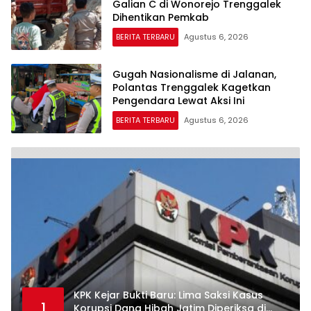
Galian C di Wonorejo Trenggalek
Dihentikan Pemkab
BERITA TERBARU
Agustus 6, 2026
Gugah Nasionalisme di Jalanan,
Polantas Trenggalek Kagetkan
Pengendara Lewat Aksi Ini
BERITA TERBARU
Agustus 6, 2026
KPK Kejar Bukti Baru: Lima Saksi Kasus
1
Korupsi Dana Hibah Jatim Diperiksa di