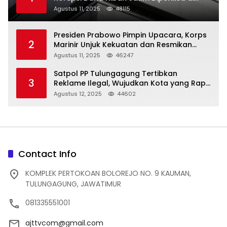
Trenggalek
Agustus 11, 2025
48115
Presiden Prabowo Pimpin Upacara, Korps
2
Marinir Unjuk Kekuatan dan Resmikan
Struktur Baru
Agustus 11, 2025
46247
Satpol PP Tulungagung Tertibkan
3
Reklame Ilegal, Wujudkan Kota yang Rapi
dan Indah
Agustus 12, 2025
44602
Contact Info
KOMPLEK PERTOKOAN BOLOREJO NO. 9 KAUMAN,
TULUNGAGUNG, JAWATIMUR
081335551001
ajttvcom@gmail.com