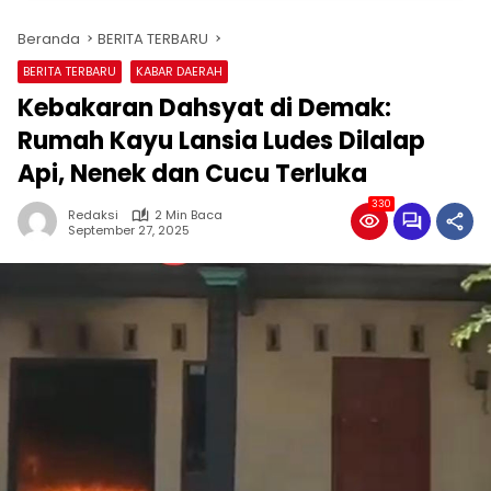
Beranda
BERITA TERBARU
BERITA TERBARU
KABAR DAERAH
Kebakaran Dahsyat di Demak:
Rumah Kayu Lansia Ludes Dilalap
Api, Nenek dan Cucu Terluka
330
Redaksi
2 Min Baca
September 27, 2025