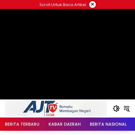
Langsung
×
Scroll Untuk Baca Artikel
ke
konten
BERITA TERBARU
KABAR DAERAH
BERITA NASIONAL