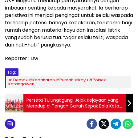
​AKP Mujiyono menutup pernyataannya dengan
imbauan penting kepada masyarakat. Ia berharap
peristiwa ini menjadi pengingat untuk selalu waspada
terhadap potensi bahaya kebakaran, terutama bagi
rumah dengan material kayu dan instalasi listrik
yang sudah berusia tua. “Agar selalu teliti, waspada
dan hati-hati,” pungkasnya.
Reporter : Dw
Tag:
Demak #Kebakaran #Rumah #Kayu #Polsek
Karangawen
Perseta Tulungagung: Jejak Kejayaan yang
Meredup di Tengah Gairah Sepak Bola Kota
Marmer