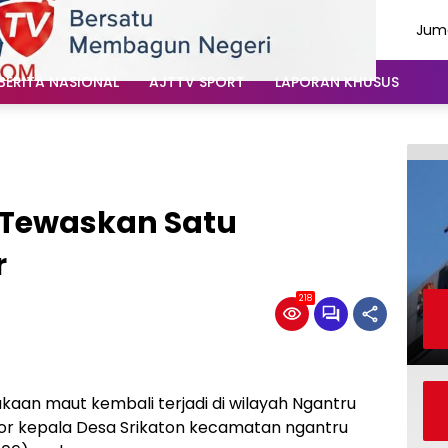
Juma
Agu
202
BERITA NASIONAL
AJTTV SPORT
LAPORAN KHUSUS
 Tewaskan Satu
r
218
kaan maut kembali terjadi di wilayah Ngantru
tor kepala Desa Srikaton kecamatan ngantru