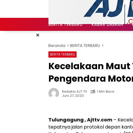
Langsung
ke
konten
BERITA TERBARU
KABAR DAERAH
×
Beranda
BERITA TERBARU
BERITA TERBARU
Kecelakaan Maut
Pengendara Moto
Redaksi AJT TV
1 Min Baca
Juni 27, 2020
Tulungagung , Ajttv.com
– Kecela
tepatnya jalan protokol depan kan