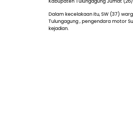
Kabupaten Tulungagung Jumat (26
Dalam kecelakaan itu, SW (37) wa
Tulungagung , pengendara motor Suz
kejadian.