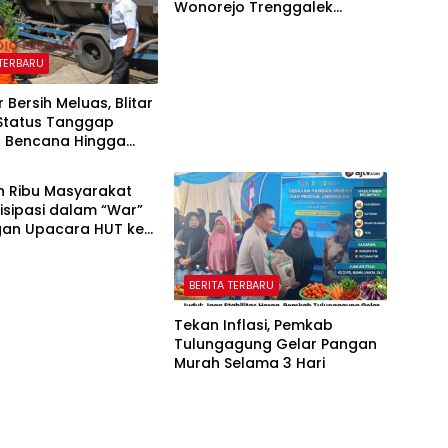
Wonorejo Trenggalek
Dihentikan Pemkab
 TERBARU
ir Bersih Meluas, Blitar
Status Tanggap
t Bencana Hingga
 NASIONAL
r
n Ribu Masyarakat
isipasi dalam “War”
an Upacara HUT ke-
erdekaan RI
BERITA TERBARU
Tekan Inflasi, Pemkab
Tulungagung Gelar Pangan
Murah Selama 3 Hari