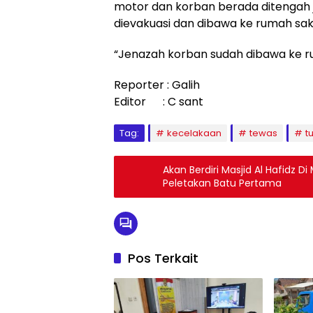
motor dan korban berada ditengah j
dievakuasi dan dibawa ke rumah saki
“Jenazah korban sudah dibawa ke ru
Reporter : Galih
Editor : C sant
Tag:
kecelakaan
tewas
t
Akan Berdiri Masjid Al Hafidz 
Peletakan Batu Pertama
Pos Terkait