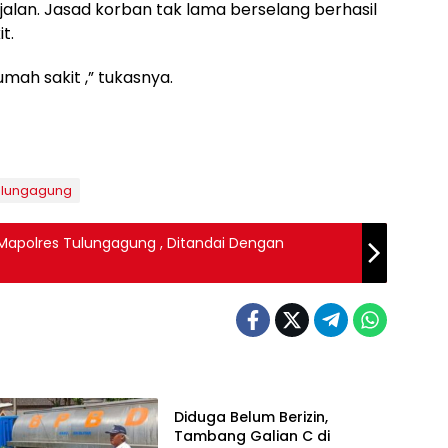
alan. Jasad korban tak lama berselang berhasil
t.
mah sakit ,” tukasnya.
ulungagung
Di Mapolres Tulungagung , Ditandai Dengan
BERITA TERBARU
Diduga Belum Berizin,
Tambang Galian C di