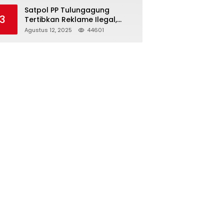
Struktur Baru
Satpol PP Tulungagung
3
Tertibkan Reklame Ilegal,
Wujudkan Kota yang Rapi
Agustus 12, 2025
44601
dan Indah