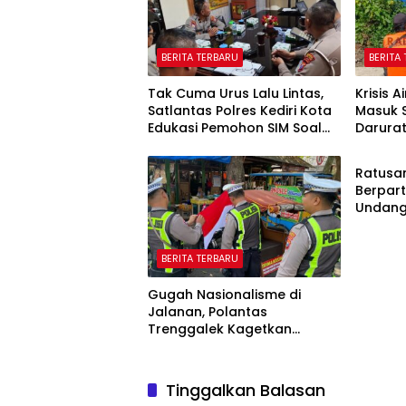
BERITA TERBARU
BERITA
Tak Cuma Urus Lalu Lintas,
Krisis A
Satlantas Polres Kediri Kota
Masuk 
Edukasi Pemohon SIM Soal
Darura
BERITA
Hoaks Hingga Pelatihan AI
Oktobe
Ratusa
Berpart
Undang
81 Kem
BERITA TERBARU
Gugah Nasionalisme di
Jalanan, Polantas
Trenggalek Kagetkan
Pengendara Lewat Aksi Ini
Tinggalkan Balasan