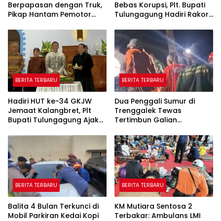
Berpapasan dengan Truk,
Bebas Korupsi, Plt. Bupati
Pikap Hantam Pemotor
Tulungagung Hadiri Rakor
Muda di Pagerwojo
Antikorupsi di Grahadi
Tulungagung
BERITA TERBARU
BERITA TERBARU
Hadiri HUT ke-34 GKJW
Dua Penggali Sumur di
Jemaat Kalangbret, Plt
Trenggalek Tewas
Bupati Tulungagung Ajak
Tertimbun Galian
Warga Rawat Toleransi
Kedalaman 13 Meter
BERITA TERBARU
BERITA TERBARU
Balita 4 Bulan Terkunci di
KM Mutiara Sentosa 2
Mobil Parkiran Kedai Kopi
Terbakar: Ambulans LMI