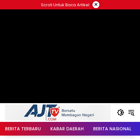
Langsung
×
Scroll Untuk Baca Artikel
ke
konten
BERITA TERBARU
KABAR DAERAH
BERITA NASIONAL