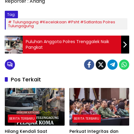
Reporter : Anang
Tag:
Tulungagung #Kecelakaan #Psht #Satlantas Polres
Tulungagung
Puluhan Anggota Polres Trenggalek Naik
Pangkat
Pos Terkait
BERITA TERBARU
BERITA TERBARU
Hilang Kendali Saat
Perkuat Integritas dan