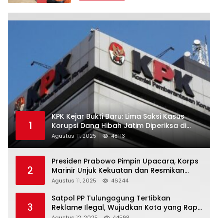
KPK Kejar Bukti Baru: Lima Saksi Kasus
1
Korupsi Dana Hibah Jatim Diperiksa di
Trenggalek
Agustus 11, 2025
48113
Presiden Prabowo Pimpin Upacara, Korps
2
Marinir Unjuk Kekuatan dan Resmikan
Struktur Baru
Agustus 11, 2025
46244
Satpol PP Tulungagung Tertibkan
3
Reklame Ilegal, Wujudkan Kota yang Rapi
dan Indah
Agustus 12, 2025
44598