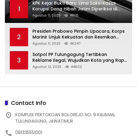
KPK Kejar Bukti Baru: Lima Saksi Kasus
1
Korupsi Dana Hibah Jatim Diperiksa di
Trenggalek
Agustus 11, 2025
48115
Presiden Prabowo Pimpin Upacara, Korps
2
Marinir Unjuk Kekuatan dan Resmikan
Struktur Baru
Agustus 11, 2025
46247
Satpol PP Tulungagung Tertibkan
3
Reklame Ilegal, Wujudkan Kota yang Rapi
dan Indah
Agustus 12, 2025
44602
Contact Info
KOMPLEK PERTOKOAN BOLOREJO NO. 9 KAUMAN,
TULUNGAGUNG, JAWATIMUR
081335551001