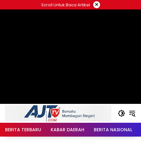
Langsung
×
Scroll Untuk Baca Artikel
ke
konten
BERITA TERBARU
KABAR DAERAH
BERITA NASIONAL