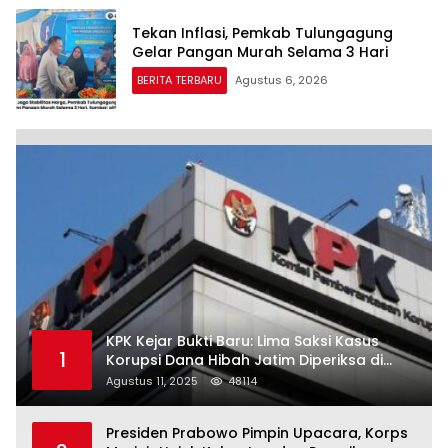
Tekan Inflasi, Pemkab Tulungagung
Gelar Pangan Murah Selama 3 Hari
BERITA TERBARU
Agustus 6, 2026
KPK Kejar Bukti Baru: Lima Saksi Kasus
1
Korupsi Dana Hibah Jatim Diperiksa di
Trenggalek
Agustus 11, 2025
48114
Presiden Prabowo Pimpin Upacara, Korps