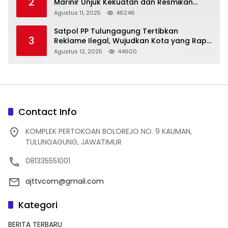
2
Marinir Unjuk Kekuatan dan Resmikan
Struktur Baru
Agustus 11, 2025
46246
Satpol PP Tulungagung Tertibkan
3
Reklame Ilegal, Wujudkan Kota yang Rapi
dan Indah
Agustus 12, 2025
44600
Contact Info
KOMPLEK PERTOKOAN BOLOREJO NO. 9 KAUMAN,
TULUNGAGUNG, JAWATIMUR
081335551001
ajttvcom@gmail.com
Kategori
BERITA TERBARU