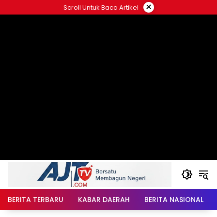
Langsung
×
Scroll Untuk Baca Artikel
ke
konten
BERITA TERBARU
KABAR DAERAH
BERITA NASIONAL