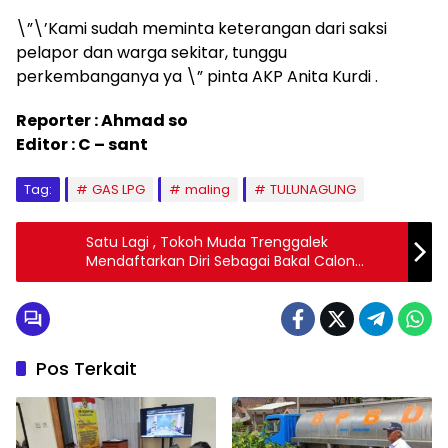
\”\’Kami sudah meminta keterangan dari saksi
pelapor dan warga sekitar, tunggu
perkembanganya ya \” pinta AKP Anita Kurdi .
Reporter : Ahmad so
Editor : C – sant
Tag:
GAS LPG
maling
TULUNAGUNG
Satu Lagi , Tokoh Muda Trenggalek
Mendaftarkan Diri Sebagai Bakal Calon
Bupati Dan Bacawabub
Pos Terkait