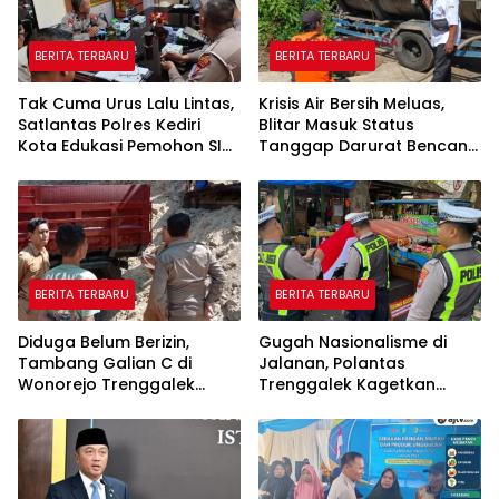
BERITA TERBARU
BERITA TERBARU
Tak Cuma Urus Lalu Lintas,
Krisis Air Bersih Meluas,
Satlantas Polres Kediri
Blitar Masuk Status
Kota Edukasi Pemohon SIM
Tanggap Darurat Bencana
Soal Hoaks Hingga
Hingga Oktober
Pelatihan AI
BERITA TERBARU
BERITA TERBARU
Diduga Belum Berizin,
Gugah Nasionalisme di
Tambang Galian C di
Jalanan, Polantas
Wonorejo Trenggalek
Trenggalek Kagetkan
Dihentikan Pemkab
Pengendara Lewat Aksi Ini