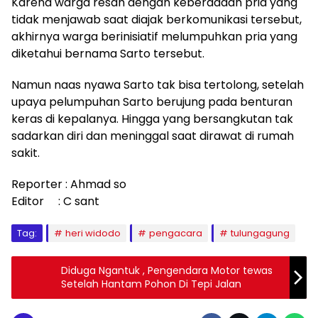
Karena warga resah dengan keberadaan pria yang
tidak menjawab saat diajak berkomunikasi tersebut,
akhirnya warga berinisiatif melumpuhkan pria yang
diketahui bernama Sarto tersebut.
Namun naas nyawa Sarto tak bisa tertolong, setelah
upaya pelumpuhan Sarto berujung pada benturan
keras di kepalanya. Hingga yang bersangkutan tak
sadarkan diri dan meninggal saat dirawat di rumah
sakit.
Reporter : Ahmad so
Editor : C sant
Tag:
heri widodo
pengacara
tulungagung
Diduga Ngantuk , Pengendara Motor tewas
Setelah Hantam Pohon Di Tepi Jalan