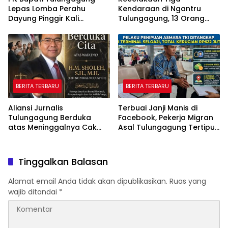
Lepas Lomba Perahu
Kendaraan di Ngantru
Dayung Pinggir Kali
Tulungagung, 13 Orang
Ngrowo.
Luka Ringan
BERITA TERBARU
BERITA TERBARU
Aliansi Jurnalis
Terbuai Janji Manis di
Tulungagung Berduka
Facebook, Pekerja Migran
atas Meninggalnya Cak
Asal Tulungagung Tertipu
Sholeh, Catur Santoso:
Rp622 Juta
“Beliau Pejuang Keadilan
yang Vokal”
Tinggalkan Balasan
Alamat email Anda tidak akan dipublikasikan.
Ruas yang
wajib ditandai
*