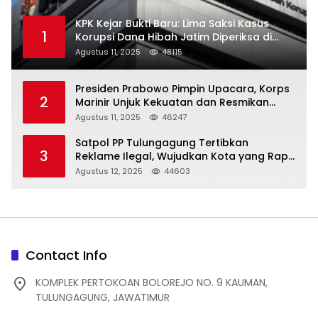
KPK Kejar Bukti Baru: Lima Saksi Kasus
1
Korupsi Dana Hibah Jatim Diperiksa di
Trenggalek
Agustus 11, 2025
48115
Presiden Prabowo Pimpin Upacara, Korps
2
Marinir Unjuk Kekuatan dan Resmikan
Struktur Baru
Agustus 11, 2025
46247
Satpol PP Tulungagung Tertibkan
3
Reklame Ilegal, Wujudkan Kota yang Rapi
dan Indah
Agustus 12, 2025
44603
Contact Info
KOMPLEK PERTOKOAN BOLOREJO NO. 9 KAUMAN,
TULUNGAGUNG, JAWATIMUR