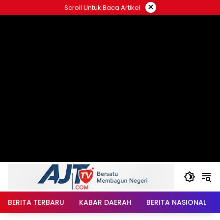
Langsung
×
Scroll Untuk Baca Artikel
ke
konten
BERITA TERBARU
KABAR DAERAH
BERITA NASIONAL