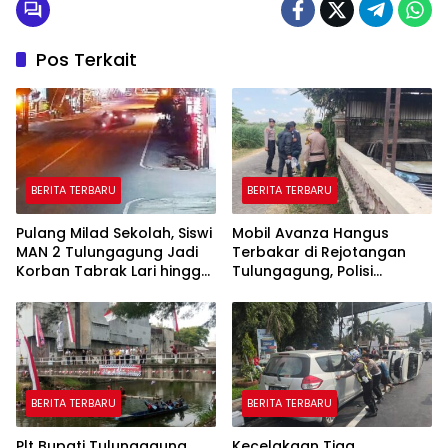
Pos Terkait
BERITA TERBARU
BERITA TERBARU
Pulang Milad Sekolah, Siswi
Mobil Avanza Hangus
MAN 2 Tulungagung Jadi
Terbakar di Rejotangan
Korban Tabrak Lari hingga
Tulungagung, Polisi
Patah Tulang
Temukan Botol Bekas
Bahan Bakar
BERITA TERBARU
BERITA TERBARU
Plt Bupati Tulungagung
Kecelakaan Tiga