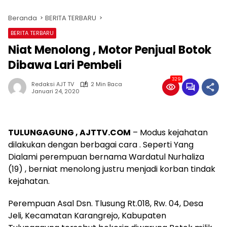
Beranda
BERITA TERBARU
BERITA TERBARU
Niat Menolong , Motor Penjual Botok
Dibawa Lari Pembeli
329
Redaksi AJT TV
2 Min Baca
Januari 24, 2020
TULUNGAGUNG , AJTTV.COM
– Modus kejahatan
dilakukan dengan berbagai cara . Seperti Yang
Dialami perempuan bernama Wardatul Nurhaliza
(19) , berniat menolong justru menjadi korban tindak
kejahatan.
Perempuan Asal Dsn. Tlusung Rt.018, Rw. 04, Desa
Jeli, Kecamatan Karangrejo, Kabupaten