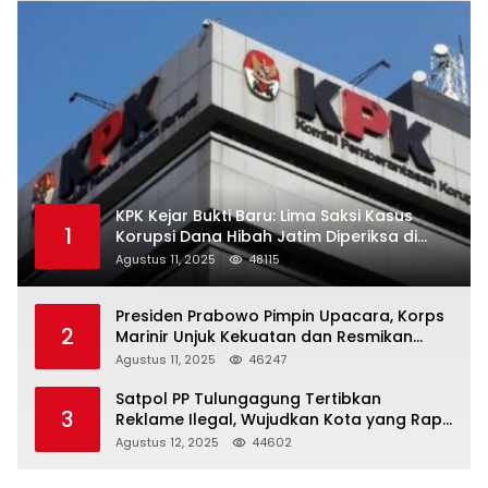
KPK Kejar Bukti Baru: Lima Saksi Kasus
1
Korupsi Dana Hibah Jatim Diperiksa di
Trenggalek
Agustus 11, 2025
48115
Presiden Prabowo Pimpin Upacara, Korps
2
Marinir Unjuk Kekuatan dan Resmikan
Struktur Baru
Agustus 11, 2025
46247
Satpol PP Tulungagung Tertibkan
3
Reklame Ilegal, Wujudkan Kota yang Rapi
dan Indah
Agustus 12, 2025
44602