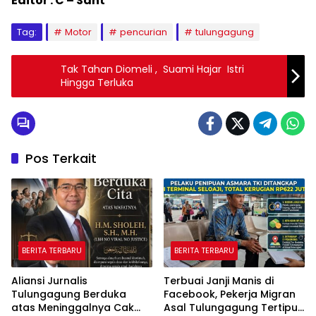
Editor : C – Sant
Tag:
Motor
pencurian
tulungagung
Tak Tahan Diomeli , Suami Hajar Istri
Hingga Terluka
Pos Terkait
BERITA TERBARU
BERITA TERBARU
Aliansi Jurnalis
Terbuai Janji Manis di
Tulungagung Berduka
Facebook, Pekerja Migran
atas Meninggalnya Cak
Asal Tulungagung Tertipu