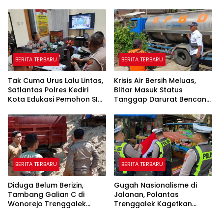
Sholeh, Catur Santoso:
Rp622 Juta
“Beliau Pejuang Keadilan
yang Vokal”
BERITA TERBARU
BERITA TERBARU
Tak Cuma Urus Lalu Lintas,
Krisis Air Bersih Meluas,
Satlantas Polres Kediri
Blitar Masuk Status
Kota Edukasi Pemohon SIM
Tanggap Darurat Bencana
Soal Hoaks Hingga
Hingga Oktober
Pelatihan AI
BERITA TERBARU
BERITA TERBARU
Diduga Belum Berizin,
Gugah Nasionalisme di
Tambang Galian C di
Jalanan, Polantas
Wonorejo Trenggalek
Trenggalek Kagetkan
Dihentikan Pemkab
Pengendara Lewat Aksi Ini