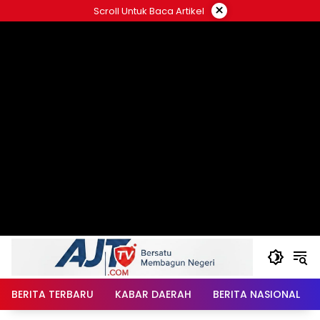
Langsung
×
Scroll Untuk Baca Artikel
ke
konten
BERITA TERBARU
KABAR DAERAH
BERITA NASIONAL