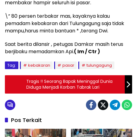
membakar hampir seluruh isi pasar.
\” 80 persen terbakar mas, kayaknya kalau
pemadam kebakaran dari Tulungagung saja tidak
mampu,harus minta bantuan * ,terang Dwi.
Saat berita dilansir , petugas Damkar masih terus
berjibaku memadamkan Api.
( Im / Ctr )
Tag:
kebakaran
pasar
tulungagung
Tragis !! Seorang Bapak Meninggal Dunia
Diduga Menjadi Korban Tabrak Lari
Pos Terkait