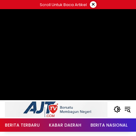
Langsung
×
Scroll Untuk Baca Artikel
ke
konten
BERITA TERBARU
KABAR DAERAH
BERITA NASIONAL