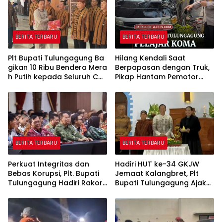
BERITA TERBARU
BERITA TERBARU
Plt Bupati Tulungagung Ba
Hilang Kendali Saat
gikan 10 Ribu Bendera Mera
Berpapasan dengan Truk,
h Putih kepada Seluruh Ca
Pikap Hantam Pemotor
mat
Muda di Pagerwojo
Tulungagung
BERITA TERBARU
BERITA TERBARU
Perkuat Integritas dan
Hadiri HUT ke-34 GKJW
Bebas Korupsi, Plt. Bupati
Jemaat Kalangbret, Plt
Tulungagung Hadiri Rakor
Bupati Tulungagung Ajak
Antikorupsi di Grahadi
Warga Rawat Toleransi