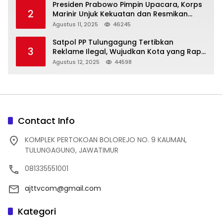
Presiden Prabowo Pimpin Upacara, Korps
2
Marinir Unjuk Kekuatan dan Resmikan
Struktur Baru
Agustus 11, 2025
46245
Satpol PP Tulungagung Tertibkan
3
Reklame Ilegal, Wujudkan Kota yang Rapi
dan Indah
Agustus 12, 2025
44598
Contact Info
KOMPLEK PERTOKOAN BOLOREJO NO. 9 KAUMAN,
TULUNGAGUNG, JAWATIMUR
081335551001
ajttvcom@gmail.com
Kategori