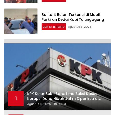
Balita 4 Bulan Terkunci di Mobil
Parkiran Kedai Kopi Tulungagung
BERITA TERBARU
Agustus 5, 2026
KPK Kejar Bukti Baru: Lima Saksi Kasus
1
Korupsi Dana Hibah Jatim Diperiksa di
Trenggalek
Agustus 11, 2025
48113