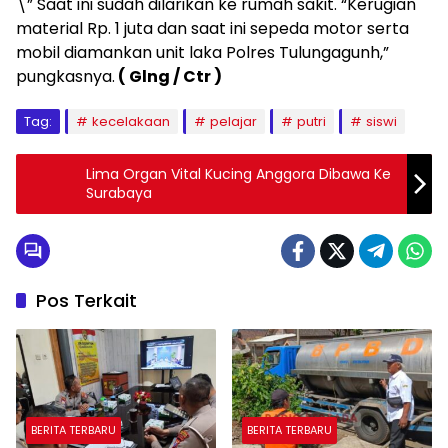
\” Saat ini sudah dilarikan ke rumah sakit. “Kerugian
material Rp. 1 juta dan saat ini sepeda motor serta
mobil diamankan unit laka Polres Tulungagunh,”
pungkasnya.
( Glng / Ctr )
Tag:
kecelakaan
pelajar
putri
siswi
Lima Organ Vital Kucing Anggora Dibawa Ke
Surabaya
Pos Terkait
BERITA TERBARU
BERITA TERBARU