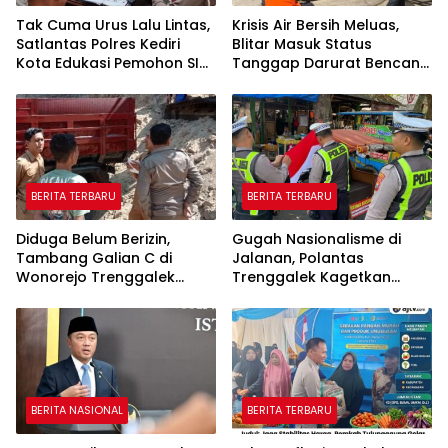
Tak Cuma Urus Lalu Lintas,
Krisis Air Bersih Meluas,
Satlantas Polres Kediri
Blitar Masuk Status
Kota Edukasi Pemohon SIM
Tanggap Darurat Bencana
Soal Hoaks Hingga
Hingga Oktober
Pelatihan AI
BERITA TERBARU
BERITA TERBARU
Diduga Belum Berizin,
Gugah Nasionalisme di
Tambang Galian C di
Jalanan, Polantas
Wonorejo Trenggalek
Trenggalek Kagetkan
Dihentikan Pemkab
Pengendara Lewat Aksi Ini
BERITA NASIONAL
BERITA TERBARU