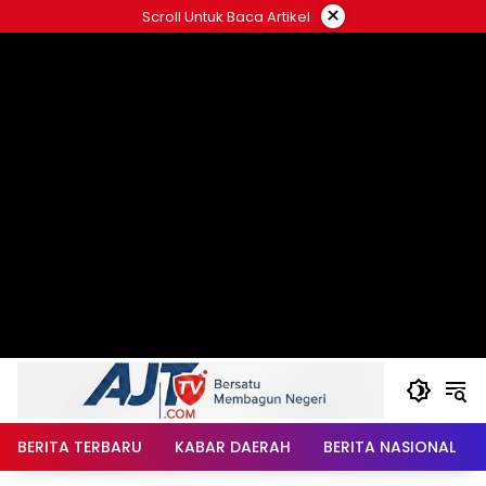
Langsung
×
Scroll Untuk Baca Artikel
ke
konten
BERITA TERBARU
KABAR DAERAH
BERITA NASIONAL