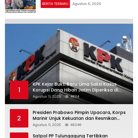
BERITA TERBARU
Agustus 6, 2026
KPK Kejar Bukti Baru: Lima Saksi Kasus
1
Korupsi Dana Hibah Jatim Diperiksa di
Trenggalek
Agustus 11, 2025
48114
Presiden Prabowo Pimpin Upacara, Korps
2
Marinir Unjuk Kekuatan dan Resmikan
Struktur Baru
Agustus 11, 2025
46246
Satpol PP Tulungagung Tertibkan