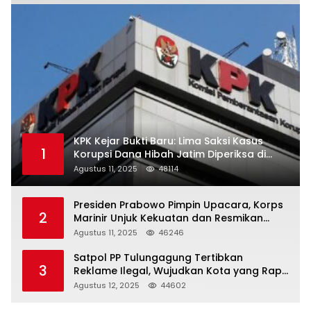
KPK Kejar Bukti Baru: Lima Saksi Kasus
1
Korupsi Dana Hibah Jatim Diperiksa di
Trenggalek
Agustus 11, 2025
48114
Presiden Prabowo Pimpin Upacara, Korps
2
Marinir Unjuk Kekuatan dan Resmikan
Struktur Baru
Agustus 11, 2025
46246
Satpol PP Tulungagung Tertibkan
3
Reklame Ilegal, Wujudkan Kota yang Rapi
dan Indah
Agustus 12, 2025
44602