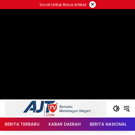
Langsung
×
Scroll Untuk Baca Artikel
ke
konten
BERITA TERBARU
KABAR DAERAH
BERITA NASIONAL