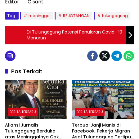
Editor : C sant
Tag:
meninggal
REJOTANGAN
tulungagung
Di Tulungagung Potensi Penularan Covid -19
Menurun
Pos Terkait
BERITA TERBARU
BERITA TERBARU
Aliansi Jurnalis
Terbuai Janji Manis di
Tulungagung Berduka
Facebook, Pekerja Migran
atas Meninggalnya Cak
Asal Tulungagung Tertipu