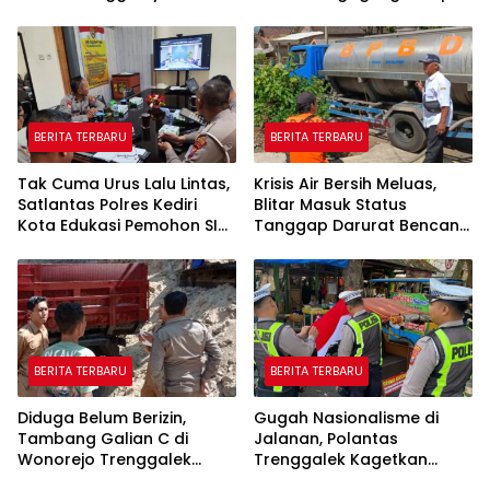
Sholeh, Catur Santoso:
Rp622 Juta
“Beliau Pejuang Keadilan
yang Vokal”
BERITA TERBARU
BERITA TERBARU
Tak Cuma Urus Lalu Lintas,
Krisis Air Bersih Meluas,
Satlantas Polres Kediri
Blitar Masuk Status
Kota Edukasi Pemohon SIM
Tanggap Darurat Bencana
Soal Hoaks Hingga
Hingga Oktober
Pelatihan AI
BERITA TERBARU
BERITA TERBARU
Diduga Belum Berizin,
Gugah Nasionalisme di
Tambang Galian C di
Jalanan, Polantas
Wonorejo Trenggalek
Trenggalek Kagetkan
Dihentikan Pemkab
Pengendara Lewat Aksi Ini