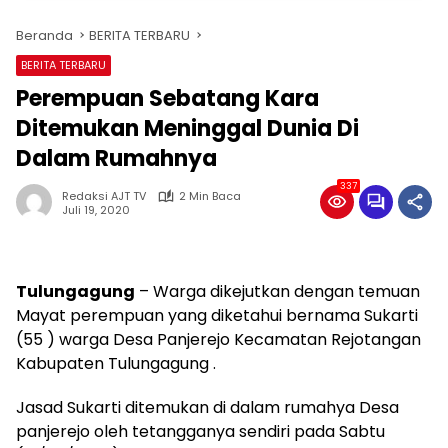
Beranda
BERITA TERBARU
BERITA TERBARU
Perempuan Sebatang Kara
Ditemukan Meninggal Dunia Di
Dalam Rumahnya
337
Redaksi AJT TV
2 Min Baca
Juli 19, 2020
Tulungagung
– Warga dikejutkan dengan temuan
Mayat perempuan yang diketahui bernama Sukarti
(55 ) warga Desa Panjerejo Kecamatan Rejotangan
Kabupaten Tulungagung .
Jasad Sukarti ditemukan di dalam rumahya Desa
panjerejo oleh tetangganya sendiri pada Sabtu