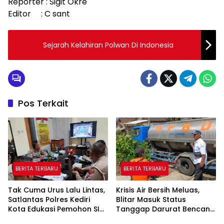
Reporter : Sigit Okre
Editor : C sant
Sejarah Kelahiran Polwan Di Indonesia
Pos Terkait
BERITA TERBARU
BERITA TERBARU
Tak Cuma Urus Lalu Lintas,
Krisis Air Bersih Meluas,
Satlantas Polres Kediri
Blitar Masuk Status
Kota Edukasi Pemohon SIM
Tanggap Darurat Bencana
Soal Hoaks Hingga
Hingga Oktober