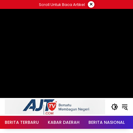
Langsung
×
Scroll Untuk Baca Artikel
ke
konten
BERITA TERBARU
KABAR DAERAH
BERITA NASIONAL