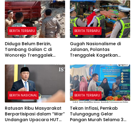
Pelatihan AI
BERITA TERBARU
BERITA TERBARU
Diduga Belum Berizin,
Gugah Nasionalisme di
Tambang Galian C di
Jalanan, Polantas
Wonorejo Trenggalek
Trenggalek Kagetkan
Dihentikan Pemkab
Pengendara Lewat Aksi Ini
BERITA NASIONAL
BERITA TERBARU
Ratusan Ribu Masyarakat
Tekan Inflasi, Pemkab
Berpartisipasi dalam “War”
Tulungagung Gelar
Undangan Upacara HUT
Pangan Murah Selama 3
ke-81 Kemerdekaan RI
Hari