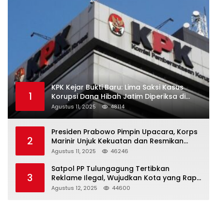
KPK Kejar Bukti Baru: Lima Saksi Kasus
1
Korupsi Dana Hibah Jatim Diperiksa di
Trenggalek
Agustus 11, 2025
48114
Presiden Prabowo Pimpin Upacara, Korps
2
Marinir Unjuk Kekuatan dan Resmikan
Struktur Baru
Agustus 11, 2025
46246
Satpol PP Tulungagung Tertibkan
3
Reklame Ilegal, Wujudkan Kota yang Rapi
dan Indah
Agustus 12, 2025
44600