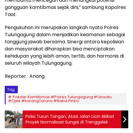
membantu mencegah dan menangkal potensi
gangguan kamtibmas sejak dini,” sambung Kapolres
Taat.
​Pengukuhan ini merupakan langkah nyata Polres
Tulungagung dalam menjadikan keamanan sebagai
tanggung jawab bersama. Sinergi antara kepolisian
dan masyarakat diharapkan bisa menciptakan
kehidupan yang lebih aman, tertib, dan harmonis di
seluruh wilayah Tulungagung.
Reporter : Anang
Tag:
Pokdar Kamtibmas #Polres Tulungagung #Uinsatu
#Ojek #karangTaruna #Bakul Pinka
Polisi Turun Tangan, Atasi Jalan Licin Akibat
Proyek Normalisasi Sungai di Trenggalek