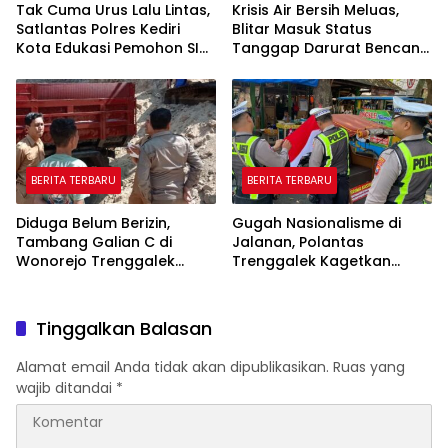
Tak Cuma Urus Lalu Lintas,
Krisis Air Bersih Meluas,
Satlantas Polres Kediri
Blitar Masuk Status
Kota Edukasi Pemohon SIM
Tanggap Darurat Bencana
Soal Hoaks Hingga
Hingga Oktober
Pelatihan AI
BERITA TERBARU
BERITA TERBARU
Diduga Belum Berizin,
Gugah Nasionalisme di
Tambang Galian C di
Jalanan, Polantas
Wonorejo Trenggalek
Trenggalek Kagetkan
Dihentikan Pemkab
Pengendara Lewat Aksi Ini
Tinggalkan Balasan
Alamat email Anda tidak akan dipublikasikan.
Ruas yang
wajib ditandai
*