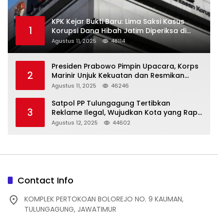
KPK Kejar Bukti Baru: Lima Saksi Kasus
1
Korupsi Dana Hibah Jatim Diperiksa di
Trenggalek
Agustus 11, 2025
48114
Presiden Prabowo Pimpin Upacara, Korps
2
Marinir Unjuk Kekuatan dan Resmikan
Struktur Baru
Agustus 11, 2025
46246
Satpol PP Tulungagung Tertibkan
3
Reklame Ilegal, Wujudkan Kota yang Rapi
dan Indah
Agustus 12, 2025
44602
Contact Info
KOMPLEK PERTOKOAN BOLOREJO NO. 9 KAUMAN,
TULUNGAGUNG, JAWATIMUR