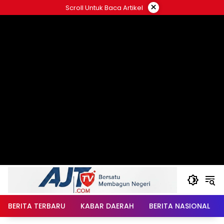
Langsung
×
Scroll Untuk Baca Artikel
ke
konten
BERITA TERBARU
KABAR DAERAH
BERITA NASIONAL