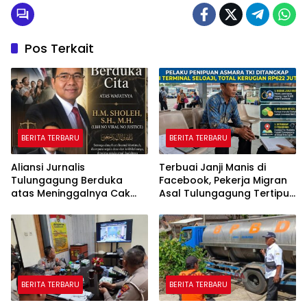
Pos Terkait
BERITA TERBARU
BERITA TERBARU
Aliansi Jurnalis
Terbuai Janji Manis di
Tulungagung Berduka
Facebook, Pekerja Migran
atas Meninggalnya Cak
Asal Tulungagung Tertipu
Sholeh, Catur Santoso:
Rp622 Juta
“Beliau Pejuang Keadilan
yang Vokal”
BERITA TERBARU
BERITA TERBARU