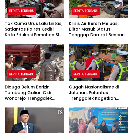
BERITA TERBARU
BERITA TERBARU
Tak Cuma Urus Lalu Lintas,
Krisis Air Bersih Meluas,
Satlantas Polres Kediri
Blitar Masuk Status
Kota Edukasi Pemohon SIM
Tanggap Darurat Bencana
Soal Hoaks Hingga
Hingga Oktober
Pelatihan AI
BERITA TERBARU
BERITA TERBARU
Diduga Belum Berizin,
Gugah Nasionalisme di
Tambang Galian C di
Jalanan, Polantas
Wonorejo Trenggalek
Trenggalek Kagetkan
Dihentikan Pemkab
Pengendara Lewat Aksi Ini