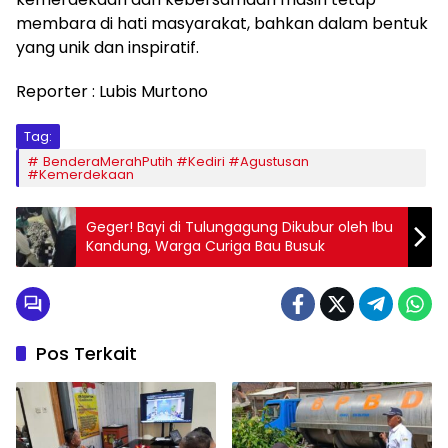
membara di hati masyarakat, bahkan dalam bentuk
yang unik dan inspiratif.
Reporter : Lubis Murtono
Tag:
BenderaMerahPutih #Kediri #Agustusan
#Kemerdekaan
Geger! Bayi di Tulungagung Dikubur oleh Ibu
Kandung, Warga Curiga Bau Busuk
Pos Terkait