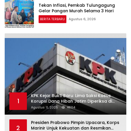
Tekan Inflasi, Pemkab Tulungagung
Gelar Pangan Murah Selama 3 Hari
BERITA TERBARU
Agustus 6, 2026
KPK Kejar Bukti Baru: Lima Saksi Kasus
1
Korupsi Dana Hibah Jatim Diperiksa di
Trenggalek
Agustus 11, 2025
48114
Presiden Prabowo Pimpin Upacara, Korps
2
Marinir Unjuk Kekuatan dan Resmikan