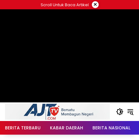
Langsung
×
Scroll Untuk Baca Artikel
ke
konten
BERITA TERBARU
KABAR DAERAH
BERITA NASIONAL