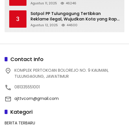
Struktur Baru
Agustus 11, 2025
46246
Satpol PP Tulungagung Tertibkan
3
Reklame Ilegal, Wujudkan Kota yang Rapi
dan Indah
Agustus 12, 2025
44600
Contact Info
KOMPLEK PERTOKOAN BOLOREJO NO. 9 KAUMAN,
TULUNGAGUNG, JAWATIMUR
081335551001
ajttvcom@gmail.com
Kategori
BERITA TERBARU