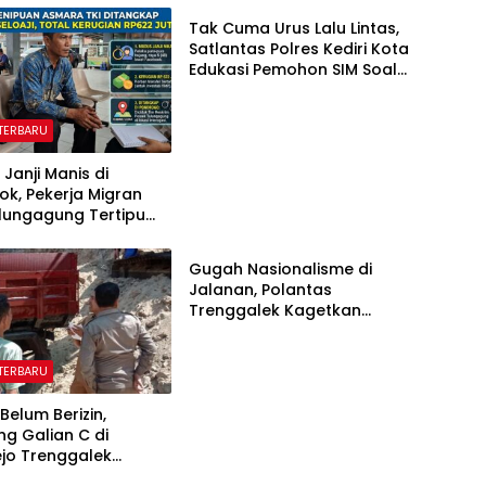
Tak Cuma Urus Lalu Lintas,
Satlantas Polres Kediri Kota
Edukasi Pemohon SIM Soal
Hoaks Hingga Pelatihan AI
 TERBARU
 Janji Manis di
k, Pekerja Migran
lungagung Tertipu
BERITA TERBARU
Juta
Gugah Nasionalisme di
Jalanan, Polantas
Trenggalek Kagetkan
Pengendara Lewat Aksi Ini
 TERBARU
Belum Berizin,
g Galian C di
jo Trenggalek
ikan Pemkab