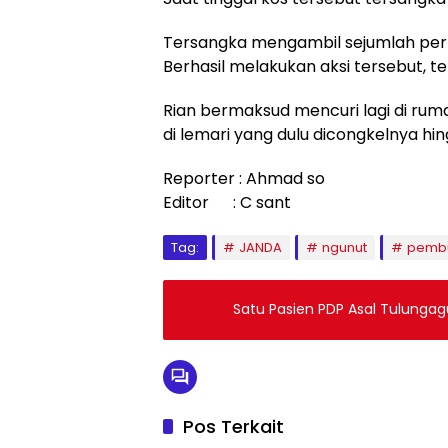
Tersangka mengambil sejumlah perhi
Berhasil melakukan aksi tersebut, t
Rian bermaksud mencuri lagi di ru
di lemari yang dulu dicongkelnya hi
Reporter : Ahmad so
Editor : C sant
Tag:
JANDA
ngunut
pemb
Satu Pasien PDP Asal Tulung
Pos Terkait