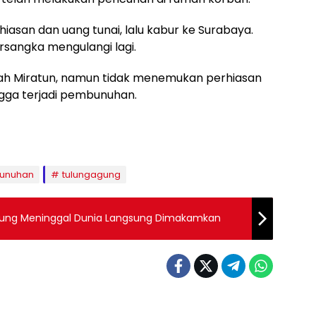
asan dan uang tunai, lalu kabur ke Surabaya.
ersangka mengulangi lagi.
mah Miratun, namun tidak menemukan perhiasan
ngga terjadi pembunuhan.
unuhan
tulungagung
agung Meninggal Dunia Langsung Dimakamkan
BERITA TERBARU