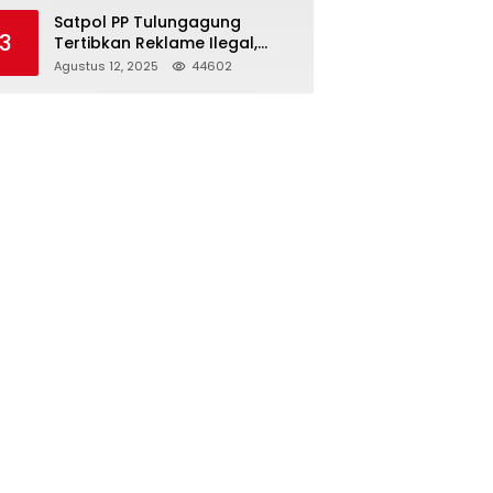
Struktur Baru
Satpol PP Tulungagung
3
Tertibkan Reklame Ilegal,
Wujudkan Kota yang Rapi
Agustus 12, 2025
44602
dan Indah