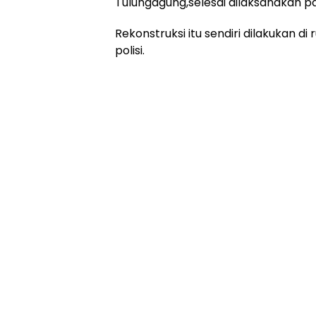
Tulungagung,selesai dilaksanakan pa
Rekonstruksi itu sendiri dilakukan
polisi.