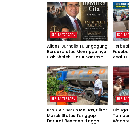
BERITA TERBARU
BERITA
Aliansi Jurnalis Tulungagung
Terbuai
Berduka atas Meninggalnya
Faceboo
Cak Sholeh, Catur Santoso:
Asal Tu
“Beliau Pejuang Keadilan
Rp622 
yang Vokal”
BERITA TERBARU
BERITA
Krisis Air Bersih Meluas, Blitar
Diduga 
Masuk Status Tanggap
Tamban
Darurat Bencana Hingga
Wonore
Oktober
Dihent