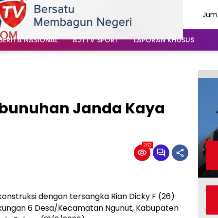
Juma
Agu
202
BERITA NASIONAL
AJTTV SPORT
LAPORAN KHUSUS
mbunuhan Janda Kaya
263
onstruksi dengan tersangka Rian Dicky F (26)
gkungan 6 Desa/Kecamatan Ngunut, Kabupaten