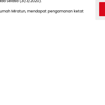
da Selasa (31/3/2020).
 di rumah Miratun, mendapat pengamanan ketat