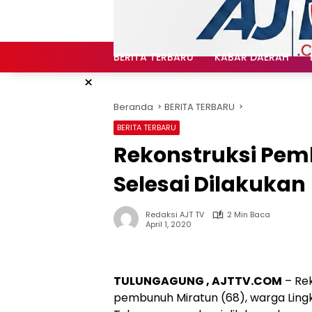
Langsung
ke
konten
BERITA TERBARU
KABAR DAERAH
×
Beranda
BERITA TERBARU
BERITA TERBARU
Rekonstruksi Pe
Selesai Dilakukan
Redaksi AJT TV
2 Min Baca
April 1, 2020
TULUNGAGUNG , AJTTV.COM
– Rek
pembunuh Miratun (68), warga Lin