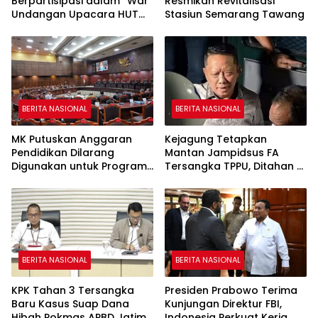
Berpartisipasi dalam “War”
Resmikan Revitalisasi
Undangan Upacara HUT
Stasiun Semarang Tawang
ke-81 Kemerdekaan RI
BERITA NASIONAL
BERITA NASIONAL
MK Putuskan Anggaran
Kejagung Tetapkan
Pendidikan Dilarang
Mantan Jampidsus FA
Digunakan untuk Program
Tersangka TPPU, Ditahan di
Makan Bergizi Gratis
Rutan KPK
BERITA NASIONAL
BERITA NASIONAL
KPK Tahan 3 Tersangka
Presiden Prabowo Terima
Baru Kasus Suap Dana
Kunjungan Direktur FBI,
Hibah Pokmas APBD Jatim
Indonesia Perkuat Kerja