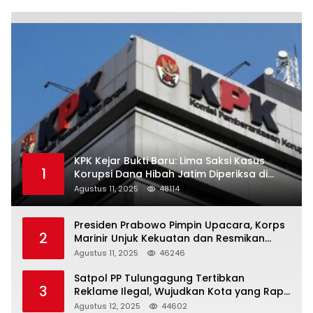
KPK Kejar Bukti Baru: Lima Saksi Kasus
1
Korupsi Dana Hibah Jatim Diperiksa di
Trenggalek
Agustus 11, 2025
48114
Presiden Prabowo Pimpin Upacara, Korps
2
Marinir Unjuk Kekuatan dan Resmikan
Struktur Baru
Agustus 11, 2025
46246
Satpol PP Tulungagung Tertibkan
3
Reklame Ilegal, Wujudkan Kota yang Rapi
dan Indah
Agustus 12, 2025
44602