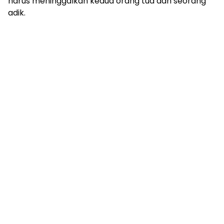
harus meninggalkan kedua orang tua dan seorang
adik.