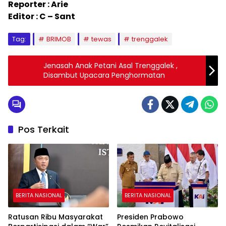
Reporter : Arie
Editor : C – Sant
Tag:
BRIMOB
tewas
trenggalek
Jenasah Anak Petani Asal Trenggalek ,
Disambut Upacara Penghormatan
Pos Terkait
BERITA NASIONAL
BERITA NASIONAL
Ratusan Ribu Masyarakat
Presiden Prabowo