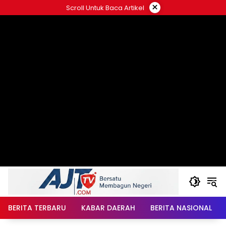
Langsung
×
Scroll Untuk Baca Artikel
ke
konten
BERITA TERBARU
KABAR DAERAH
BERITA NASIONAL