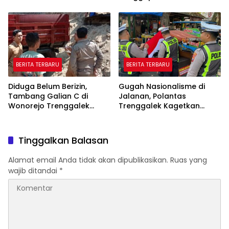
Soal Hoaks Hingga
Hingga Oktober
Pelatihan AI
BERITA TERBARU
BERITA TERBARU
Diduga Belum Berizin,
Gugah Nasionalisme di
Tambang Galian C di
Jalanan, Polantas
Wonorejo Trenggalek
Trenggalek Kagetkan
Dihentikan Pemkab
Pengendara Lewat Aksi Ini
Tinggalkan Balasan
Alamat email Anda tidak akan dipublikasikan.
Ruas yang
wajib ditandai
*