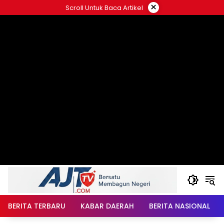
Langsung
×
Scroll Untuk Baca Artikel
ke
konten
BERITA TERBARU
KABAR DAERAH
BERITA NASIONAL