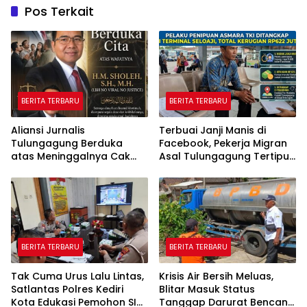
Pos Terkait
BERITA TERBARU
BERITA TERBARU
Aliansi Jurnalis
Terbuai Janji Manis di
Tulungagung Berduka
Facebook, Pekerja Migran
atas Meninggalnya Cak
Asal Tulungagung Tertipu
Sholeh, Catur Santoso:
Rp622 Juta
“Beliau Pejuang Keadilan
yang Vokal”
BERITA TERBARU
BERITA TERBARU
Tak Cuma Urus Lalu Lintas,
Krisis Air Bersih Meluas,
Satlantas Polres Kediri
Blitar Masuk Status
Kota Edukasi Pemohon SIM
Tanggap Darurat Bencana