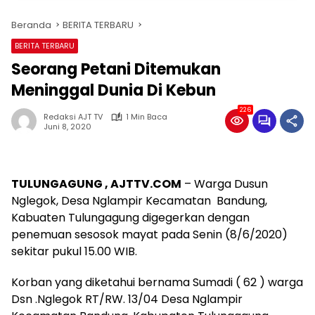
Beranda
BERITA TERBARU
BERITA TERBARU
Seorang Petani Ditemukan
Meninggal Dunia Di Kebun
226
Redaksi AJT TV
1 Min Baca
Juni 8, 2020
TULUNGAGUNG , AJTTV.COM
– Warga Dusun
Nglegok, Desa Nglampir Kecamatan Bandung,
Kabuaten Tulungagung digegerkan dengan
penemuan sesosok mayat pada Senin (8/6/2020)
sekitar pukul 15.00 WIB.
Korban yang diketahui bernama Sumadi ( 62 ) warga
Dsn .Nglegok RT/RW. 13/04 Desa Nglampir