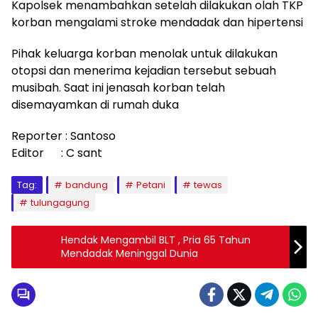
Kapolsek menambahkan setelah dilakukan olah TKP
korban mengalami stroke mendadak dan hipertensi
Pihak keluarga korban menolak untuk dilakukan
otopsi dan menerima kejadian tersebut sebuah
musibah. Saat ini jenasah korban telah
disemayamkan di rumah duka
Reporter : Santoso
Editor : C sant
Tag:
bandung
Petani
tewas
tulungagung
Hendak Mengambil BLT , Pria 65 Tahun
Mendadak Meninggal Dunia