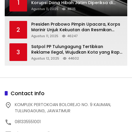
1
Korupsi Dana Hibah Jatim Diperiksa di
Trenggalek
Agustus 11, 2025
48115
Presiden Prabowo Pimpin Upacara, Korps
2
Marinir Unjuk Kekuatan dan Resmikan
Struktur Baru
Agustus 11, 2025
46247
Satpol PP Tulungagung Tertibkan
3
Reklame Ilegal, Wujudkan Kota yang Rapi
dan Indah
Agustus 12, 2025
44602
Contact Info
KOMPLEK PERTOKOAN BOLOREJO NO. 9 KAUMAN,
TULUNGAGUNG, JAWATIMUR
081335551001