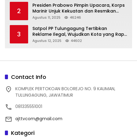
Presiden Prabowo Pimpin Upacara, Korps
2
Marinir Unjuk Kekuatan dan Resmikan
Struktur Baru
Agustus 11, 2025
46246
Satpol PP Tulungagung Tertibkan
3
Reklame Ilegal, Wujudkan Kota yang Rapi
dan Indah
Agustus 12, 2025
44602
Contact Info
KOMPLEK PERTOKOAN BOLOREJO NO. 9 KAUMAN,
TULUNGAGUNG, JAWATIMUR
081335551001
ajttvcom@gmail.com
Kategori