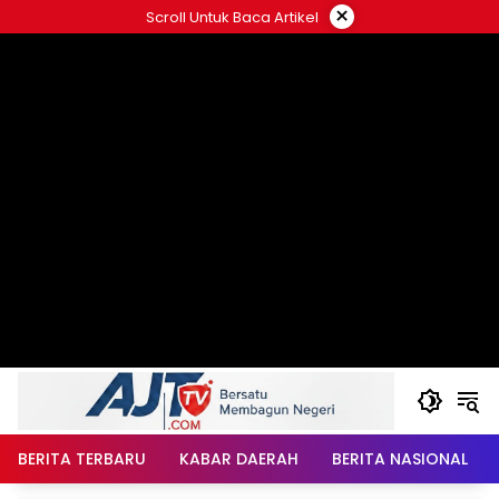
Langsung
×
Scroll Untuk Baca Artikel
ke
konten
BERITA TERBARU
KABAR DAERAH
BERITA NASIONAL