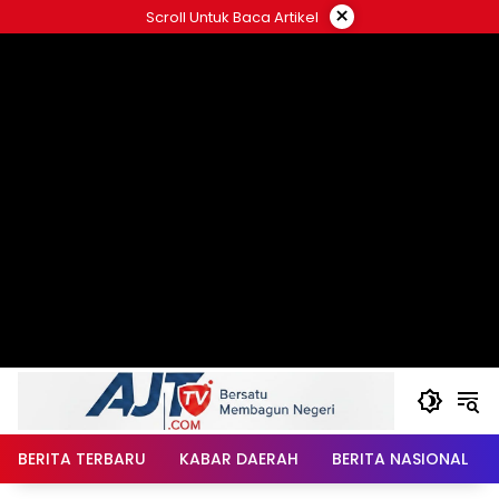
Langsung
×
Scroll Untuk Baca Artikel
ke
konten
BERITA TERBARU
KABAR DAERAH
BERITA NASIONAL