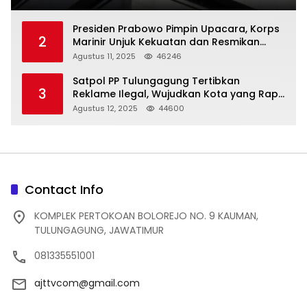
Presiden Prabowo Pimpin Upacara, Korps
2
Marinir Unjuk Kekuatan dan Resmikan
Struktur Baru
Agustus 11, 2025
46246
Satpol PP Tulungagung Tertibkan
3
Reklame Ilegal, Wujudkan Kota yang Rapi
dan Indah
Agustus 12, 2025
44600
Contact Info
KOMPLEK PERTOKOAN BOLOREJO NO. 9 KAUMAN,
TULUNGAGUNG, JAWATIMUR
081335551001
ajttvcom@gmail.com