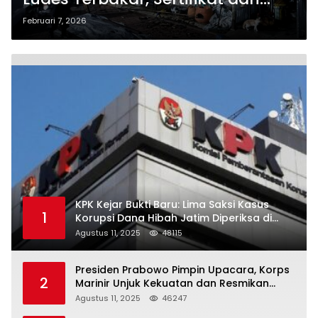
Bahan Masakan Hajatan Hangus!
Februari 7, 2026
KPK Kejar Bukti Baru: Lima Saksi Kasus
1
Korupsi Dana Hibah Jatim Diperiksa di
Trenggalek
Agustus 11, 2025
48115
Presiden Prabowo Pimpin Upacara, Korps
2
Marinir Unjuk Kekuatan dan Resmikan
Struktur Baru
Agustus 11, 2025
46247