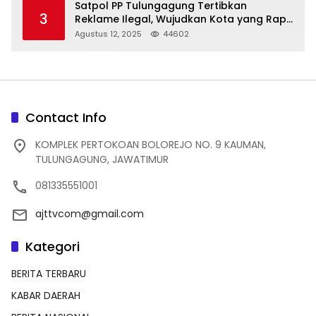
Satpol PP Tulungagung Tertibkan
3
Reklame Ilegal, Wujudkan Kota yang Rapi
dan Indah
Agustus 12, 2025
44602
Contact Info
KOMPLEK PERTOKOAN BOLOREJO NO. 9 KAUMAN,
TULUNGAGUNG, JAWATIMUR
081335551001
ajttvcom@gmail.com
Kategori
BERITA TERBARU
KABAR DAERAH