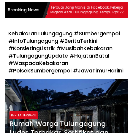
g Berduka
Terbuai Janji Manis di Facebook, Pekerja
Breaking News
h, Catur
Migran Asal Tulungagung Tertipu Rp622
adilan yang
Juta
KebakaranTulungagung #Sumbergempol
#InfoTulungagung #BeritaTerkini
#KorsletingListrik #MusibahKebakaran
#TulungagungUpdate #HajatanBatal
#WaspadaKebakaran
#PolsekSumbergempol #JawaTimurHariIni
BERITA TERBARU
Rumah Warga Tulungagung
Ludes Terbakar, Sertifikat dan