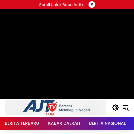
Langsung
×
Scroll Untuk Baca Artikel
ke
konten
BERITA TERBARU
KABAR DAERAH
BERITA NASIONAL