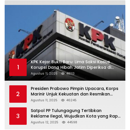
KPK Kejar Bukti Baru: Lima Saksi Kasus
1
Korupsi Dana Hibah Jatim Diperiksa di
Trenggalek
Agustus 11, 2025
48113
Presiden Prabowo Pimpin Upacara, Korps
2
Marinir Unjuk Kekuatan dan Resmikan
Struktur Baru
Agustus 11, 2025
46245
Satpol PP Tulungagung Tertibkan
3
Reklame Ilegal, Wujudkan Kota yang Rapi
dan Indah
Agustus 12, 2025
44598