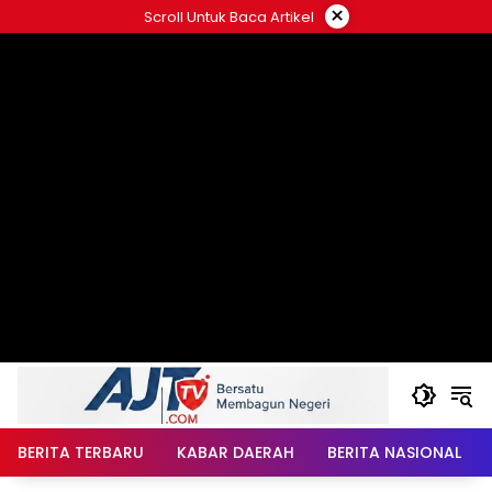
Langsung
×
Scroll Untuk Baca Artikel
ke
konten
BERITA TERBARU
KABAR DAERAH
BERITA NASIONAL