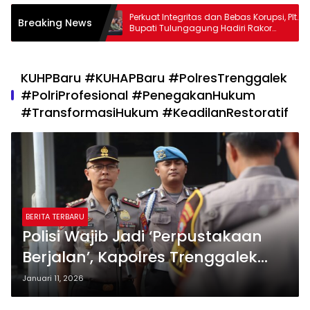
pasan
Perkuat Integritas dan Bebas Korupsi, Plt.
Breaking News
 Pemotor
Bupati Tulungagung Hadiri Rakor
gagung
Antikorupsi di Grahadi
KUHPBaru ​#KUHAPBaru ​#PolresTrenggalek ​
#PolriProfesional ​#PenegakanHukum ​
#TransformasiHukum ​#KeadilanRestoratif
BERITA TERBARU
Polisi Wajib Jadi ‘Perpustakaan
Berjalan’, Kapolres Trenggalek
Dorong Anggota Kuasai KUHP &
Januari 11, 2026
KUHAP Baru