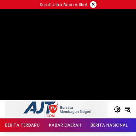
Langsung
×
Scroll Untuk Baca Artikel
ke
konten
BERITA TERBARU
KABAR DAERAH
BERITA NASIONAL