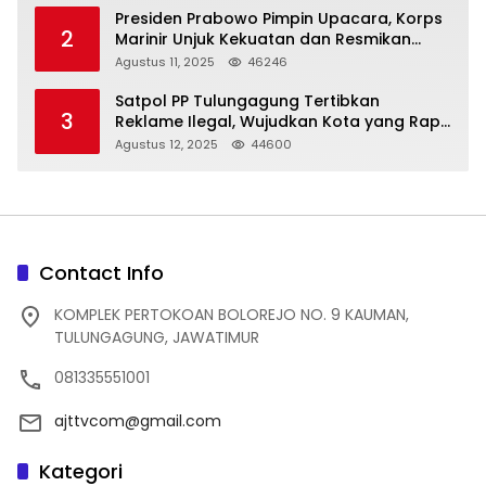
Presiden Prabowo Pimpin Upacara, Korps
2
Marinir Unjuk Kekuatan dan Resmikan
Struktur Baru
Agustus 11, 2025
46246
Satpol PP Tulungagung Tertibkan
3
Reklame Ilegal, Wujudkan Kota yang Rapi
dan Indah
Agustus 12, 2025
44600
Contact Info
KOMPLEK PERTOKOAN BOLOREJO NO. 9 KAUMAN,
TULUNGAGUNG, JAWATIMUR
081335551001
ajttvcom@gmail.com
Kategori