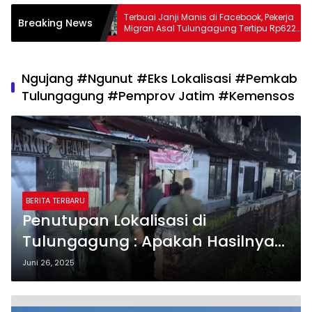
ng Berduka
Terbuai Janji Manis di Facebook, Pekerja
Breaking News
leh, Catur
Migran Asal Tulungagung Tertipu Rp622
eadilan yang
Juta
Ngujang #Ngunut #Eks Lokalisasi #Pemkab
Tulungagung #Pemprov Jatim #Kemensos
BERITA TERBARU
Penutupan Lokalisasi di
Tulungagung : Apakah Hasilnya
Sesuai Rencana?
Juni 26, 2025