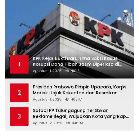
KPK Kejar Bukti Baru: Lima Saksi Kasus
1
Korupsi Dana Hibah Jatim Diperiksa di
Trenggalek
Agustus 11, 2025
48115
Presiden Prabowo Pimpin Upacara, Korps
2
Marinir Unjuk Kekuatan dan Resmikan
Struktur Baru
Agustus 11, 2025
46247
Satpol PP Tulungagung Tertibkan
3
Reklame Ilegal, Wujudkan Kota yang Rapi
dan Indah
Agustus 12, 2025
44603