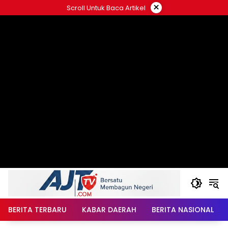
Langsung
×
Scroll Untuk Baca Artikel
ke
konten
BERITA TERBARU
KABAR DAERAH
BERITA NASIONAL