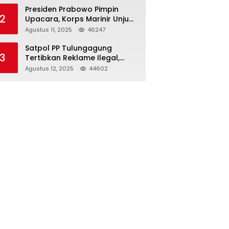
Presiden Prabowo Pimpin
2
Upacara, Korps Marinir Unjuk
Kekuatan dan Resmikan
Agustus 11, 2025
46247
Struktur Baru
Satpol PP Tulungagung
3
Tertibkan Reklame Ilegal,
Wujudkan Kota yang Rapi
Agustus 12, 2025
44602
dan Indah