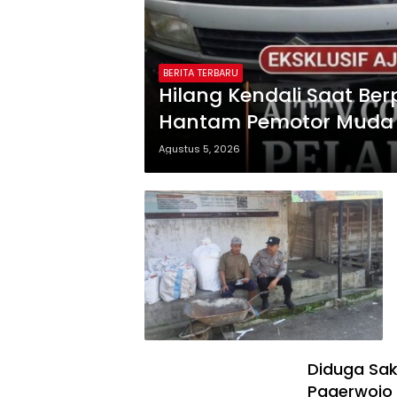
BERITA TERBARU
Hilang Kendali Saat Be
Hantam Pemotor Muda 
Agustus 5, 2026
Diduga Sak
Pagerwojo 