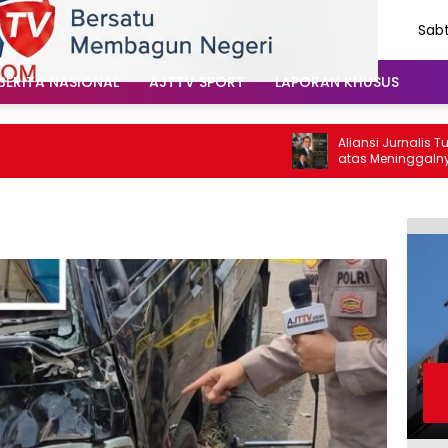
Sabt
Agu
202
BERITA NASIONAL
AJTTV SPORT
LAPORAN KHUSUS
Aliansi Jurnalis Tulungag
atas Meninggalnya Cak Sh
Santoso: “Beliau Pejuang 
Vokal”