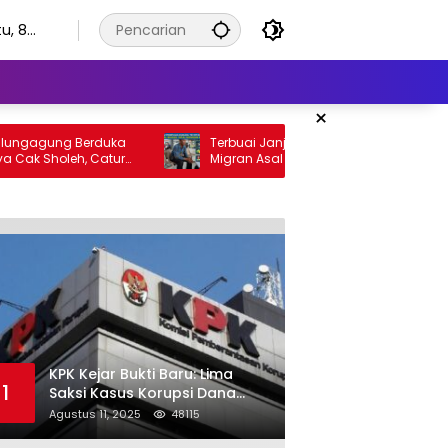
u, 8
stus
6
×
ung Berduka
Terbuai Janji Manis di Facebook, Pekerja
oleh, Catur
Migran Asal Tulungagung Tertipu Rp622
Keadilan yang
Juta
KPK Kejar Bukti Baru: Lima
1
Saksi Kasus Korupsi Dana
Hibah Jatim Diperiksa di
Agustus 11, 2025
48115
Trenggalek