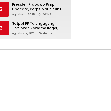
Presiden Prabowo Pimpin
2
Upacara, Korps Marinir Unjuk
Kekuatan dan Resmikan
Agustus 11, 2025
46247
Struktur Baru
Satpol PP Tulungagung
3
Tertibkan Reklame Ilegal,
Wujudkan Kota yang Rapi
Agustus 12, 2025
44602
dan Indah