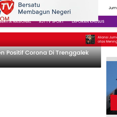
Juma
Agu
202
BERITA NASIONAL
AJTTV SPORT
LAPORAN KHUSUS
Aliansi Jurnal
atas Meninggal
Santoso: “Beli
Vokal”
n Positif Corona Di Trenggalek