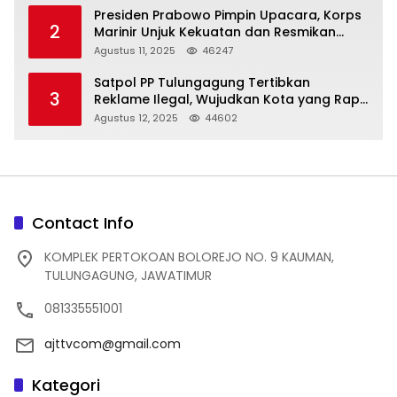
Presiden Prabowo Pimpin Upacara, Korps
2
Marinir Unjuk Kekuatan dan Resmikan
Struktur Baru
Agustus 11, 2025
46247
Satpol PP Tulungagung Tertibkan
3
Reklame Ilegal, Wujudkan Kota yang Rapi
dan Indah
Agustus 12, 2025
44602
Contact Info
KOMPLEK PERTOKOAN BOLOREJO NO. 9 KAUMAN,
TULUNGAGUNG, JAWATIMUR
081335551001
ajttvcom@gmail.com
Kategori