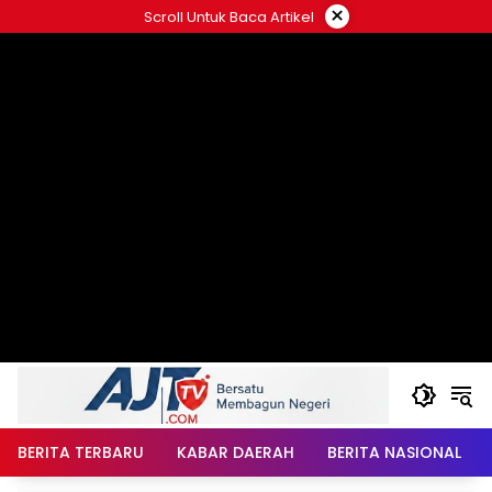
Langsung
×
Scroll Untuk Baca Artikel
ke
konten
BERITA TERBARU
KABAR DAERAH
BERITA NASIONAL