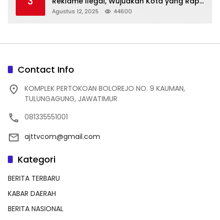
3
Reklame Ilegal, Wujudkan Kota yang Rapi
dan Indah
Agustus 12, 2025
44600
Contact Info
KOMPLEK PERTOKOAN BOLOREJO NO. 9 KAUMAN,
TULUNGAGUNG, JAWATIMUR
081335551001
ajttvcom@gmail.com
Kategori
BERITA TERBARU
KABAR DAERAH
BERITA NASIONAL