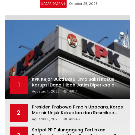
KABAR DAERAH
Oktober 25, 2023
KPK Kejar Bukti Baru: Lima Saksi Kasus
1
Korupsi Dana Hibah Jatim Diperiksa di
Trenggalek
Agustus 11, 2025
48114
Presiden Prabowo Pimpin Upacara, Korps
2
Marinir Unjuk Kekuatan dan Resmikan
Struktur Baru
Agustus 11, 2025
46246
Satpol PP Tulungagung Tertibkan