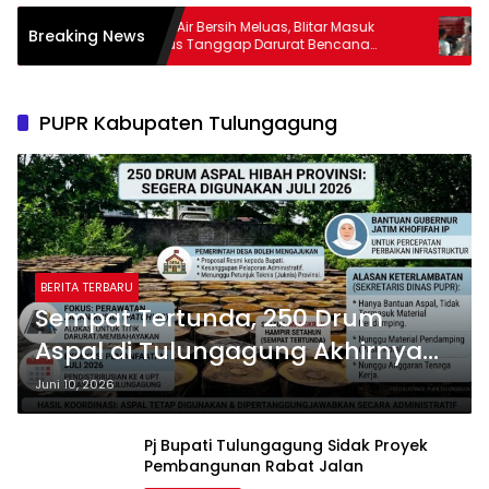
s
Krisis Air Bersih Meluas, Blitar Masuk
Didu
Breaking News
SIM
Status Tanggap Darurat Bencana
C di
Hingga Oktober
Pem
PUPR Kabupaten Tulungagung
BERITA TERBARU
Sempat Tertunda, 250 Drum
Aspal di Tulungagung Akhirnya
Dipakai untuk Rawat Jalan Rusak
Juni 10, 2026
Bulan Juli Nanti
Pj Bupati Tulungagung Sidak Proyek
Pembangunan Rabat Jalan