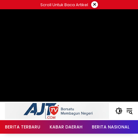
Langsung
×
Scroll Untuk Baca Artikel
ke
konten
BERITA TERBARU
KABAR DAERAH
BERITA NASIONAL