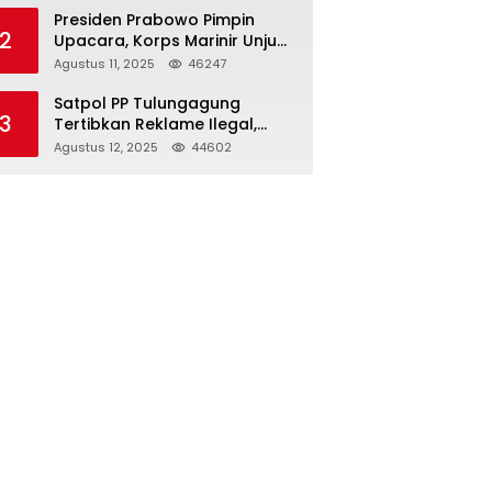
Presiden Prabowo Pimpin
2
Upacara, Korps Marinir Unjuk
Kekuatan dan Resmikan
Agustus 11, 2025
46247
Struktur Baru
Satpol PP Tulungagung
3
Tertibkan Reklame Ilegal,
Wujudkan Kota yang Rapi
Agustus 12, 2025
44602
dan Indah