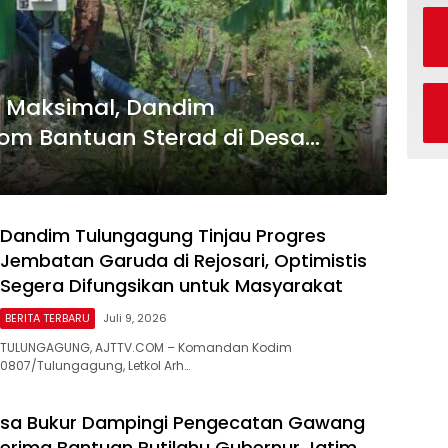
an Maksimal, Dandim
om Bantuan Sterad di Desa
Dandim Tulungagung Tinjau Progres
Jembatan Garuda di Rejosari, Optimistis
Segera Difungsikan untuk Masyarakat
BERITA TERBARU
Juli 9, 2026
TULUNGAGUNG, AJTTV.COM – Komandan Kodim
0807/Tulungagung, Letkol Arh…
esa Bukur Dampingi Pengecatan Gawang
rima Bantuan Rutilahu Gubernur Jatim