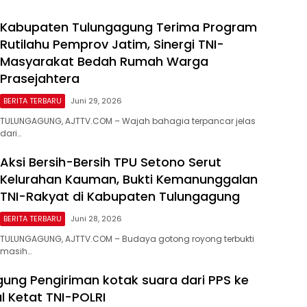
Kabupaten Tulungagung Terima Program
Rutilahu Pemprov Jatim, Sinergi TNI-
Masyarakat Bedah Rumah Warga
Prasejahtera
BERITA TERBARU
Juni 29, 2026
TULUNGAGUNG, AJTTV.COM – Wajah bahagia terpancar jelas
dari…
Aksi Bersih-Bersih TPU Setono Serut
Kelurahan Kauman, Bukti Kemanunggalan
TNI-Rakyat di Kabupaten Tulungagung
BERITA TERBARU
Juni 28, 2026
TULUNGAGUNG, AJTTV.COM – Budaya gotong royong terbukti
masih…
gung Pengiriman kotak suara dari PPS ke
l Ketat TNI-POLRI