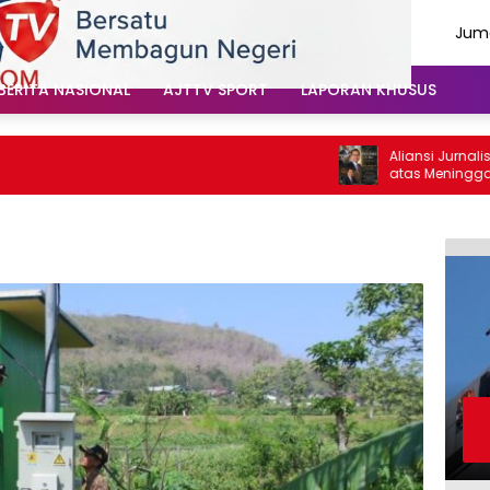
Juma
Agu
202
BERITA NASIONAL
AJTTV SPORT
LAPORAN KHUSUS
Aliansi Jurnalis Tulung
atas Meninggalnya Cak S
Santoso: “Beliau Pejuang
Vokal”