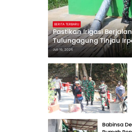
BERITA TERBARU
Pastikan Irigasi Berjal
Tulungagung Tinjau Irp
Tamban
Juli 16, 2026
Babinsa D
Rumah Pene