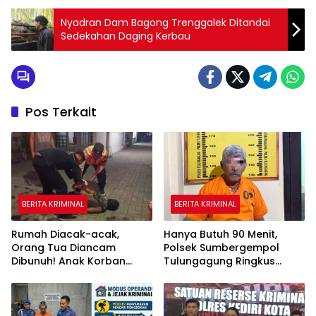
Nyadran Dam Bagong Trenggalek Ditandai
Sedekahan Daging Kerbau
Pos Terkait
BERITA KRIMINAL
BERITA KRIMINAL
Rumah Diacak-acak,
Hanya Butuh 90 Menit,
Orang Tua Diancam
Polsek Sumbergempol
Dibunuh! Anak Korban
Tulungagung Ringkus
Semprot Polsek
Pencuri Motor di Stasiun
Kedungwaru Tulungagung
Melempem: Pelaku Sempat
Ditangkap Malah Dilepas!