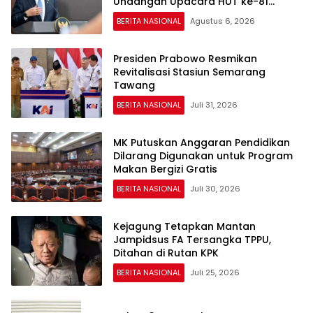
Undangan Upacara HUT ke-81
Kemerdekaan RI
BERITA NASIONAL
Agustus 6, 2026
Presiden Prabowo Resmikan
Revitalisasi Stasiun Semarang
Tawang
BERITA NASIONAL
Juli 31, 2026
MK Putuskan Anggaran Pendidikan
Dilarang Digunakan untuk Program
Makan Bergizi Gratis
BERITA NASIONAL
Juli 30, 2026
Kejagung Tetapkan Mantan
Jampidsus FA Tersangka TPPU,
Ditahan di Rutan KPK
BERITA NASIONAL
Juli 25, 2026