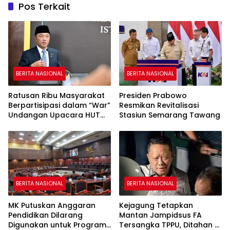
Pos Terkait
BERITA NASIONAL
BERITA NASIONAL
Ratusan Ribu Masyarakat
Presiden Prabowo
Berpartisipasi dalam “War”
Resmikan Revitalisasi
Undangan Upacara HUT
Stasiun Semarang Tawang
ke-81 Kemerdekaan RI
BERITA NASIONAL
BERITA NASIONAL
MK Putuskan Anggaran
Kejagung Tetapkan
Pendidikan Dilarang
Mantan Jampidsus FA
Digunakan untuk Program
Tersangka TPPU, Ditahan di