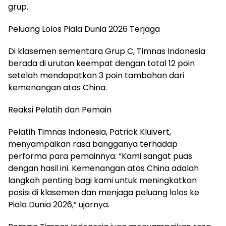
grup.
Peluang Lolos Piala Dunia 2026 Terjaga
Di klasemen sementara Grup C, Timnas Indonesia
berada di urutan keempat dengan total 12 poin
setelah mendapatkan 3 poin tambahan dari
kemenangan atas China.
Reaksi Pelatih dan Pemain
Pelatih Timnas Indonesia, Patrick Kluivert,
menyampaikan rasa bangganya terhadap
performa para pemainnya. “Kami sangat puas
dengan hasil ini. Kemenangan atas China adalah
langkah penting bagi kami untuk meningkatkan
posisi di klasemen dan menjaga peluang lolos ke
Piala Dunia 2026,” ujarnya.