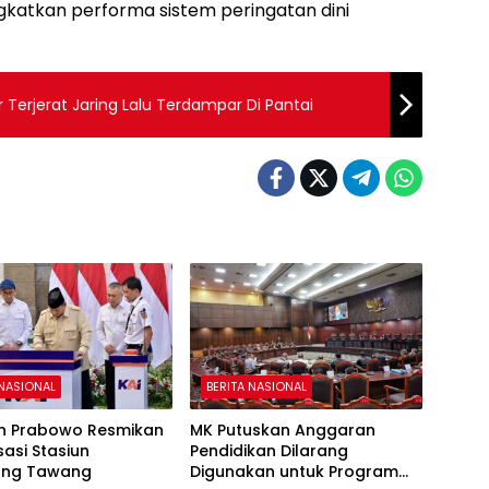
ngkatkan performa sistem peringatan dini
 Terjerat Jaring Lalu Terdampar Di Pantai
 NASIONAL
BERITA NASIONAL
en Prabowo Resmikan
MK Putuskan Anggaran
sasi Stasiun
Pendidikan Dilarang
ang Tawang
Digunakan untuk Program