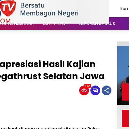
Kami
Agu
202
BERITA NASIONAL
AJTTV SPORT
LAPORAN KHUSUS
resiasi Hasil Kajian
gathrust Selatan Jawa
149
a kuat di zona megathrust di selatan Pulau