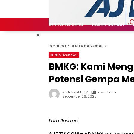
Langsung
ke
konten
BERITA TERBARU
KABAR DAERAH
×
Beranda
BERITA NASIONAL
BERITA NASIONAL
BMKG: Kami Mengap
Potensi Gempa Me
Redaksi AJT TV
2 Min Baca
September 26, 2020
Foto Ilustrasi
AJTTV.COM
– ADANYA potensi gemp