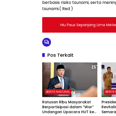
berbasis risiko tsunami, serta meni
tsunami.( Red )
Hiu Paus Sepanjang Lima Meter
Pos Terkait
BERITA NASIONAL
BERITA
Ratusan Ribu Masyarakat
Presid
Berpartisipasi dalam “War”
Revitali
Undangan Upacara HUT ke-
Semar