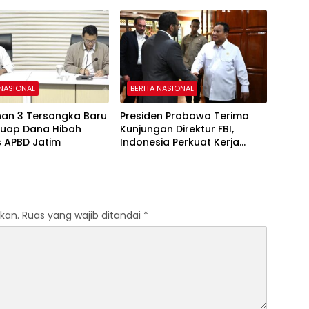
Makan Bergizi Gratis
 NASIONAL
BERITA NASIONAL
han 3 Tersangka Baru
Presiden Prabowo Terima
Suap Dana Hibah
Kunjungan Direktur FBI,
 APBD Jatim
Indonesia Perkuat Kerja
Sama Repatriasi Artefak
Budaya
kan.
Ruas yang wajib ditandai
*