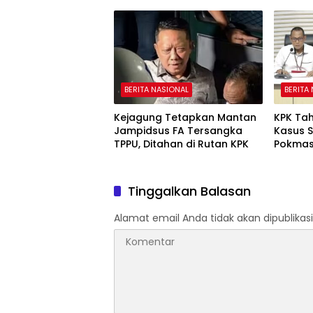
81 Kemerdekaan RI
BERITA NASIONAL
BERITA
Kejagung Tetapkan Mantan
KPK Ta
Jampidsus FA Tersangka
Kasus 
TPPU, Ditahan di Rutan KPK
Pokmas
Tinggalkan Balasan
Alamat email Anda tidak akan dipublikasi