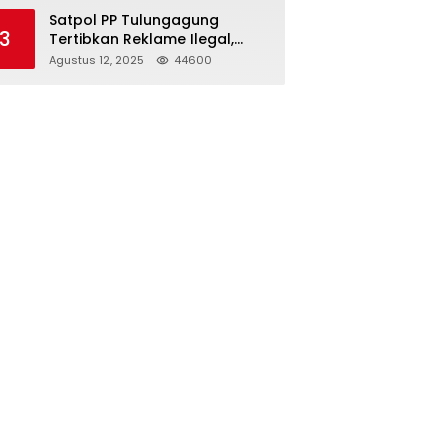
Struktur Baru
Satpol PP Tulungagung
3
Tertibkan Reklame Ilegal,
Wujudkan Kota yang Rapi
Agustus 12, 2025
44600
dan Indah