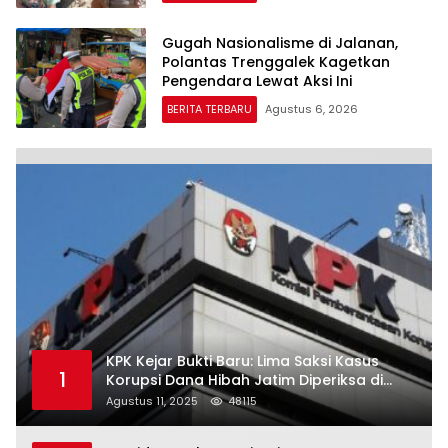
Gugah Nasionalisme di Jalanan,
Polantas Trenggalek Kagetkan
Pengendara Lewat Aksi Ini
BERITA TERBARU
Agustus 6, 2026
KPK Kejar Bukti Baru: Lima Saksi Kasus
1
Korupsi Dana Hibah Jatim Diperiksa di
Trenggalek
Agustus 11, 2025
48115