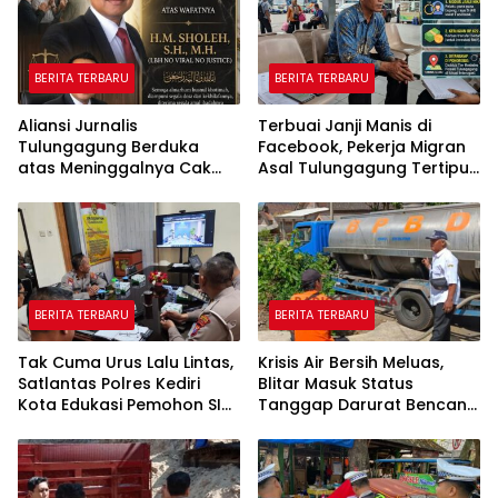
BERITA TERBARU
BERITA TERBARU
Aliansi Jurnalis
Terbuai Janji Manis di
Tulungagung Berduka
Facebook, Pekerja Migran
atas Meninggalnya Cak
Asal Tulungagung Tertipu
Sholeh, Catur Santoso:
Rp622 Juta
“Beliau Pejuang Keadilan
yang Vokal”
BERITA TERBARU
BERITA TERBARU
Tak Cuma Urus Lalu Lintas,
Krisis Air Bersih Meluas,
Satlantas Polres Kediri
Blitar Masuk Status
Kota Edukasi Pemohon SIM
Tanggap Darurat Bencana
Soal Hoaks Hingga
Hingga Oktober
Pelatihan AI