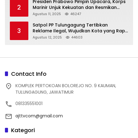
Presiden Prabowo Pimpin Upacara, Korps
2
Marinir Unjuk Kekuatan dan Resmikan
Struktur Baru
Agustus 11, 2025
46247
Satpol PP Tulungagung Tertibkan
3
Reklame Ilegal, Wujudkan Kota yang Rapi
dan Indah
Agustus 12, 2025
44603
Contact Info
KOMPLEK PERTOKOAN BOLOREJO NO. 9 KAUMAN,
TULUNGAGUNG, JAWATIMUR
081335551001
ajttvcom@gmail.com
Kategori