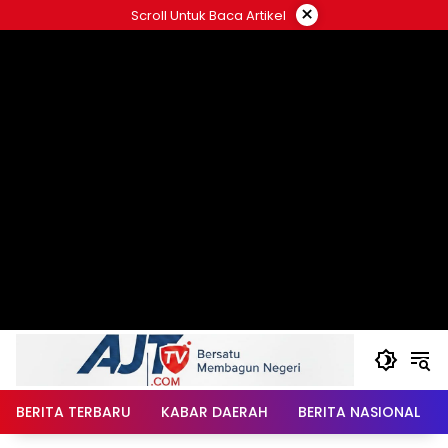
Langsung
×
Scroll Untuk Baca Artikel
ke
konten
BERITA TERBARU
KABAR DAERAH
BERITA NASIONAL