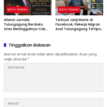
BERITA TERBARU
BERITA TERBARU
Aliansi Jurnalis
Terbuai Janji Manis di
Tulungagung Berduka
Facebook, Pekerja Migran
atas Meninggalnya Cak
Asal Tulungagung Tertipu
Sholeh, Catur Santoso:
Rp622 Juta
“Beliau Pejuang Keadilan
yang Vokal”
Tinggalkan Balasan
Alamat email Anda tidak akan dipublikasikan.
Ruas yang
wajib ditandai
*