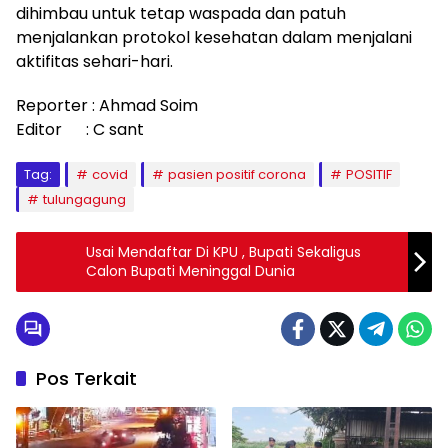
dihimbau untuk tetap waspada dan patuh
menjalankan protokol kesehatan dalam menjalani
aktifitas sehari-hari.
Reporter : Ahmad Soim
Editor : C sant
Tag:
covid
pasien positif corona
POSITIF
tulungagung
Usai Mendaftar Di KPU , Bupati Sekaligus
Calon Bupati Meninggal Dunia
Pos Terkait