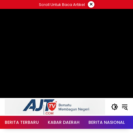
Langsung
×
Scroll Untuk Baca Artikel
ke
konten
BERITA TERBARU
KABAR DAERAH
BERITA NASIONAL