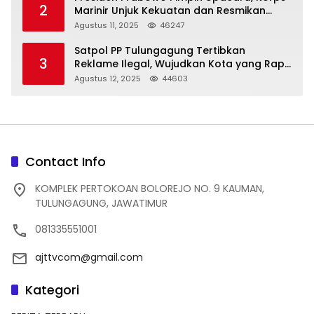
2
Marinir Unjuk Kekuatan dan Resmikan
Struktur Baru
Agustus 11, 2025
46247
Satpol PP Tulungagung Tertibkan
3
Reklame Ilegal, Wujudkan Kota yang Rapi
dan Indah
Agustus 12, 2025
44603
Contact Info
KOMPLEK PERTOKOAN BOLOREJO NO. 9 KAUMAN,
TULUNGAGUNG, JAWATIMUR
081335551001
ajttvcom@gmail.com
Kategori