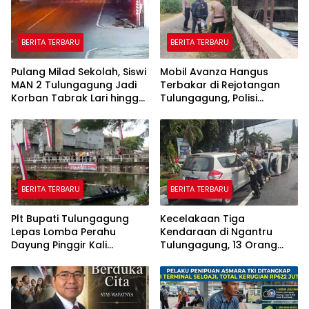
BERITA TERBARU
BERITA TERBARU
Pulang Milad Sekolah, Siswi
Mobil Avanza Hangus
MAN 2 Tulungagung Jadi
Terbakar di Rejotangan
Korban Tabrak Lari hingga
Tulungagung, Polisi
Patah Tulang
Temukan Botol Bekas
Bahan Bakar
BERITA TERBARU
BERITA TERBARU
Plt Bupati Tulungagung
Kecelakaan Tiga
Lepas Lomba Perahu
Kendaraan di Ngantru
Dayung Pinggir Kali
Tulungagung, 13 Orang
Ngrowo.
Luka Ringan