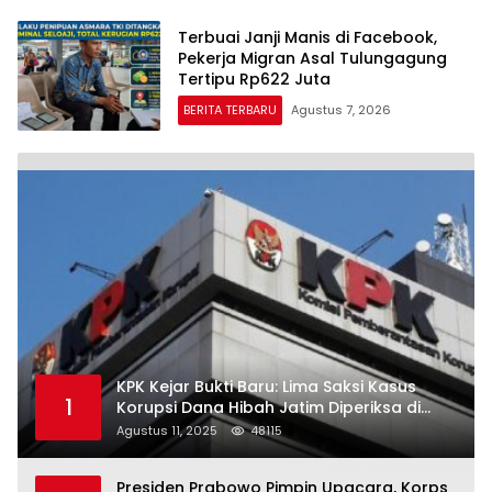
Terbuai Janji Manis di Facebook,
Pekerja Migran Asal Tulungagung
Tertipu Rp622 Juta
BERITA TERBARU
Agustus 7, 2026
KPK Kejar Bukti Baru: Lima Saksi Kasus
1
Korupsi Dana Hibah Jatim Diperiksa di
Trenggalek
Agustus 11, 2025
48115
Presiden Prabowo Pimpin Upacara, Korps