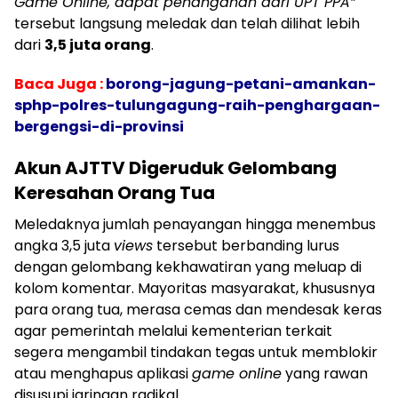
Game Online, dapat penanganan dari UPT PPA”
tersebut langsung meledak dan telah dilihat lebih
dari
3,5 juta orang
.
Baca Juga :
borong-jagung-petani-amankan-
sphp-polres-tulungagung-raih-penghargaan-
bergengsi-di-provinsi
Akun AJTTV Digeruduk Gelombang
Keresahan Orang Tua
​Meledaknya jumlah penayangan hingga menembus
angka 3,5 juta
views
tersebut berbanding lurus
dengan gelombang kekhawatiran yang meluap di
kolom komentar. Mayoritas masyarakat, khususnya
para orang tua, merasa cemas dan mendesak keras
agar pemerintah melalui kementerian terkait
segera mengambil tindakan tegas untuk memblokir
atau menghapus aplikasi
game online
yang rawan
disusupi jaringan radikal.