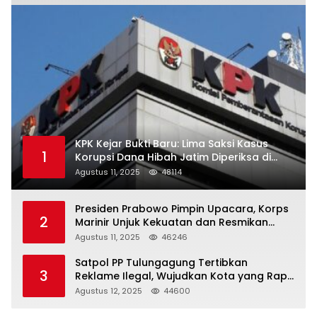
KPK Kejar Bukti Baru: Lima Saksi Kasus
1
Korupsi Dana Hibah Jatim Diperiksa di
Trenggalek
Agustus 11, 2025
48114
Presiden Prabowo Pimpin Upacara, Korps
2
Marinir Unjuk Kekuatan dan Resmikan
Struktur Baru
Agustus 11, 2025
46246
Satpol PP Tulungagung Tertibkan
3
Reklame Ilegal, Wujudkan Kota yang Rapi
dan Indah
Agustus 12, 2025
44600