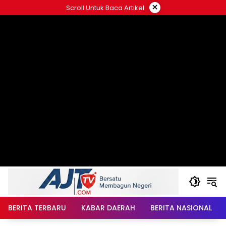
Langsung
×
Scroll Untuk Baca Artikel
ke
konten
BERITA TERBARU
KABAR DAERAH
BERITA NASIONAL