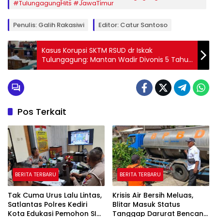
#TulungagungHits #JawaTimur
Penulis: Galih Rakasiwi
Editor: Catur Santoso
Kasus Korupsi SKTM RSUD dr Iskak
Tulungagung: Mantan Wadir Divonis 5 Tahun
Penjara, Staf Keuangan 2 Tahun
Pos Terkait
BERITA TERBARU
BERITA TERBARU
Tak Cuma Urus Lalu Lintas,
Krisis Air Bersih Meluas,
Satlantas Polres Kediri
Blitar Masuk Status
Kota Edukasi Pemohon SIM
Tanggap Darurat Bencana