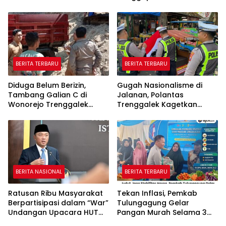
Soal Hoaks Hingga
Hingga Oktober
Pelatihan AI
BERITA TERBARU
BERITA TERBARU
Diduga Belum Berizin,
Gugah Nasionalisme di
Tambang Galian C di
Jalanan, Polantas
Wonorejo Trenggalek
Trenggalek Kagetkan
Dihentikan Pemkab
Pengendara Lewat Aksi Ini
BERITA NASIONAL
BERITA TERBARU
Ratusan Ribu Masyarakat
Tekan Inflasi, Pemkab
Berpartisipasi dalam “War”
Tulungagung Gelar
Undangan Upacara HUT
Pangan Murah Selama 3
ke-81 Kemerdekaan RI
Hari