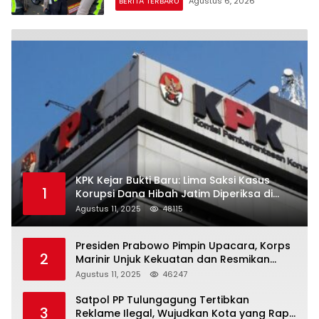
BERITA TERBARU
Agustus 6, 2026
KPK Kejar Bukti Baru: Lima Saksi Kasus
1
Korupsi Dana Hibah Jatim Diperiksa di
Trenggalek
Agustus 11, 2025
48115
Presiden Prabowo Pimpin Upacara, Korps
2
Marinir Unjuk Kekuatan dan Resmikan
Struktur Baru
Agustus 11, 2025
46247
Satpol PP Tulungagung Tertibkan
3
Reklame Ilegal, Wujudkan Kota yang Rapi