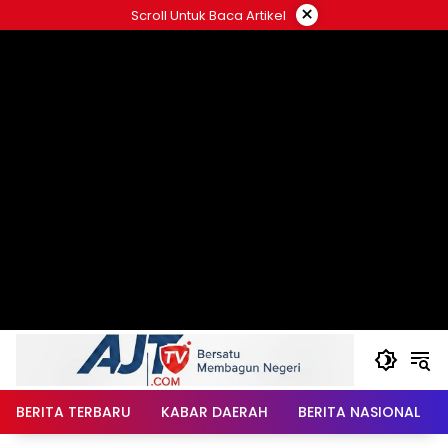
Langsung
×
Scroll Untuk Baca Artikel
ke
konten
BERITA TERBARU
KABAR DAERAH
BERITA NASIONAL