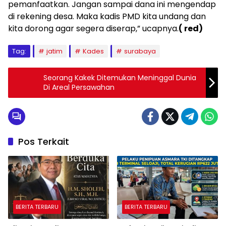
pemanfaatkan. Jangan sampai dana ini mengendap
di rekening desa. Maka kadis PMD kita undang dan
kita dorong agar segera diserap,” ucapnya.
( red)
Tag:
jatim
Kades
surabaya
Seorang Kakek Ditemukan Meninggal Dunia
Di Areal Persawahan
Pos Terkait
BERITA TERBARU
BERITA TERBARU