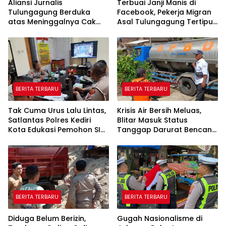
Aliansi Jurnalis
Terbuai Janji Manis di
Tulungagung Berduka
Facebook, Pekerja Migran
atas Meninggalnya Cak
Asal Tulungagung Tertipu
Sholeh, Catur Santoso:
Rp622 Juta
“Beliau Pejuang Keadilan
yang Vokal”
BERITA TERBARU
BERITA TERBARU
Tak Cuma Urus Lalu Lintas,
Krisis Air Bersih Meluas,
Satlantas Polres Kediri
Blitar Masuk Status
Kota Edukasi Pemohon SIM
Tanggap Darurat Bencana
Soal Hoaks Hingga
Hingga Oktober
Pelatihan AI
BERITA TERBARU
BERITA TERBARU
Diduga Belum Berizin,
Gugah Nasionalisme di