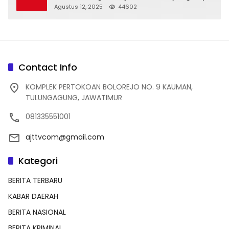
dan Indah
Agustus 12, 2025
44602
Contact Info
KOMPLEK PERTOKOAN BOLOREJO NO. 9 KAUMAN,
TULUNGAGUNG, JAWATIMUR
081335551001
ajttvcom@gmail.com
Kategori
BERITA TERBARU
KABAR DAERAH
BERITA NASIONAL
BERITA KRIMINAL