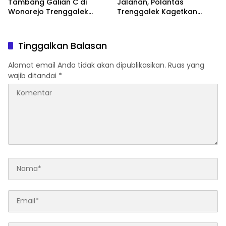
Tambang Galian C di
Jalanan, Polantas
Wonorejo Trenggalek
Trenggalek Kagetkan
Dihentikan Pemkab
Pengendara Lewat Aksi Ini
Tinggalkan Balasan
Alamat email Anda tidak akan dipublikasikan.
Ruas yang
wajib ditandai
*