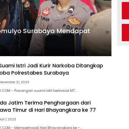
omulyo Surabaya Mendapat
uami Istri Jadi Kurir Narkoba Ditangkap
oba Polrestabes Surabaya
Desember 21, 2023
.COM – Pasangan suami istri berinisial MT…
lda Jatim Terima Penghargaan dari
awa Timur di Hari Bhayangkara ke 77
Juli 1, 2023
V.COM – Memperingati Hari Bhayangkara ke –…