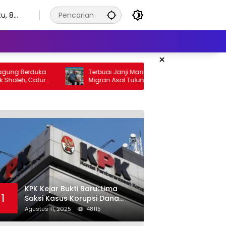
u, 8
stus
6
×
erduka
Terbuai Janji Manis di Facebook, Pekerja
 Catur
Migran Asal Tulungagung Tertipu Rp622
lan yang
Juta
KPK Kejar Bukti Baru: Lima
1
Saksi Kasus Korupsi Dana
Hibah Jatim Diperiksa di
Agustus 11, 2025
48115
Trenggalek