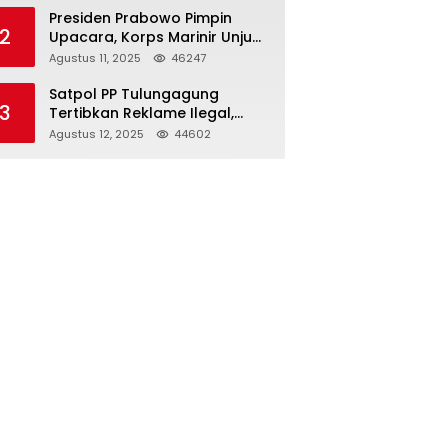
Presiden Prabowo Pimpin
2
Upacara, Korps Marinir Unjuk
Kekuatan dan Resmikan
Agustus 11, 2025
46247
Struktur Baru
Satpol PP Tulungagung
3
Tertibkan Reklame Ilegal,
Wujudkan Kota yang Rapi
Agustus 12, 2025
44602
dan Indah