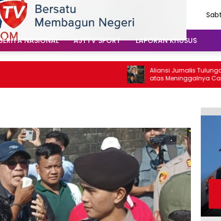
Sabt
Agu
202
BERITA NASIONAL
AJTTV SPORT
LAPORAN KHUSUS
Aliansi Jurnalis Tulungagung B
atas Meninggalnya Cak Sholeh,
Santoso: “Beliau Pejuang Keadi
Vokal”