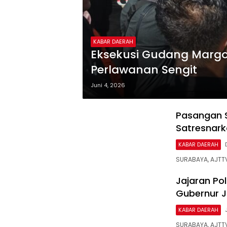
KABAR DAERAH
Eksekusi Gudang Marg
Perlawanan Sengit
Juni 4, 2026
Pasangan S
Satresnark
KABAR DAERAH
SURABAYA, AJTTV
Jajaran Po
Gubernur J
KABAR DAERAH
SURABAYA, AJTT