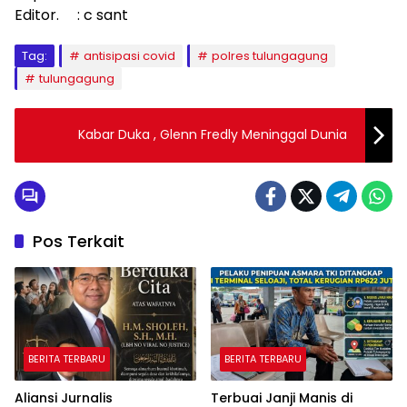
Editor. : c sant
Tag:
antisipasi covid
polres tulungagung
tulungagung
Kabar Duka , Glenn Fredly Meninggal Dunia
Pos Terkait
BERITA TERBARU
BERITA TERBARU
Aliansi Jurnalis
Terbuai Janji Manis di