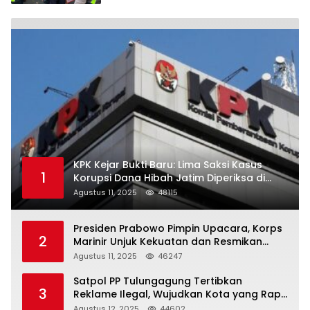
KPK Kejar Bukti Baru: Lima Saksi Kasus
1
Korupsi Dana Hibah Jatim Diperiksa di
Trenggalek
Agustus 11, 2025
48115
Presiden Prabowo Pimpin Upacara, Korps
2
Marinir Unjuk Kekuatan dan Resmikan
Struktur Baru
Agustus 11, 2025
46247
Satpol PP Tulungagung Tertibkan
3
Reklame Ilegal, Wujudkan Kota yang Rapi
dan Indah
Agustus 12, 2025
44602