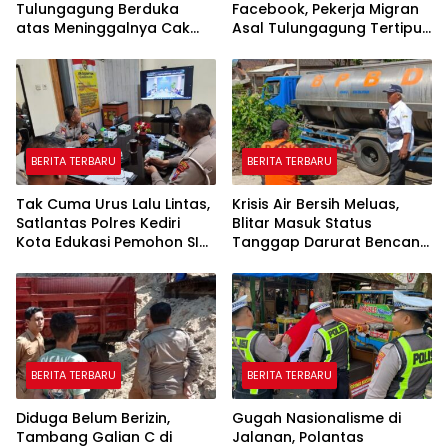
Tulungagung Berduka
Facebook, Pekerja Migran
atas Meninggalnya Cak
Asal Tulungagung Tertipu
Sholeh, Catur Santoso:
Rp622 Juta
“Beliau Pejuang Keadilan
yang Vokal”
BERITA TERBARU
BERITA TERBARU
Tak Cuma Urus Lalu Lintas,
Krisis Air Bersih Meluas,
Satlantas Polres Kediri
Blitar Masuk Status
Kota Edukasi Pemohon SIM
Tanggap Darurat Bencana
Soal Hoaks Hingga
Hingga Oktober
Pelatihan AI
BERITA TERBARU
BERITA TERBARU
Diduga Belum Berizin,
Gugah Nasionalisme di
Tambang Galian C di
Jalanan, Polantas