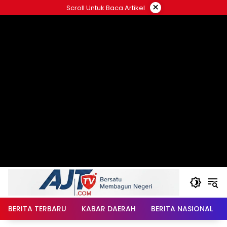
Langsung
×
Scroll Untuk Baca Artikel
ke
konten
BERITA TERBARU
KABAR DAERAH
BERITA NASIONAL