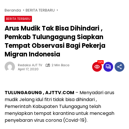
Beranda
BERITA TERBARU
BERITA TERBARU
Arus Mudik Tak Bisa Dihindari ,
Pemkab Tulungagung Siapkan
Tempat Observasi Bagi Pekerja
Migran Indonesia
195
Redaksi AJT TV
2 Min Baca
April 17, 2020
TULUNGAGUNG , AJTTV.COM
– Menyadari arus
mudik Jelang idul fitri tidak bisa dihindari ,
Pemerintah Kabupaten Tulungagung telah
menyiapkan tempat karantina untuk mencegah
penyebaran virus corona (Covid-19).