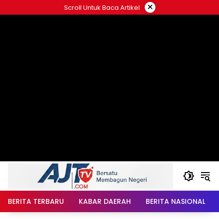
Langsung
×
Scroll Untuk Baca Artikel
ke
konten
BERITA TERBARU
KABAR DAERAH
BERITA NASIONAL