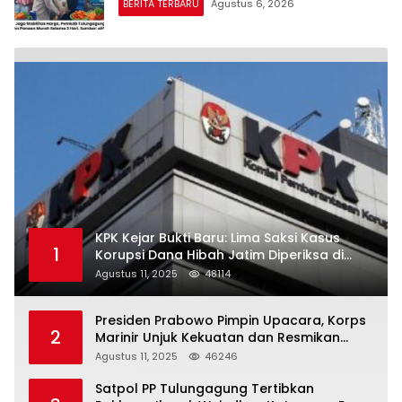
BERITA TERBARU
Agustus 6, 2026
KPK Kejar Bukti Baru: Lima Saksi Kasus
1
Korupsi Dana Hibah Jatim Diperiksa di
Trenggalek
Agustus 11, 2025
48114
Presiden Prabowo Pimpin Upacara, Korps
2
Marinir Unjuk Kekuatan dan Resmikan
Struktur Baru
Agustus 11, 2025
46246
Satpol PP Tulungagung Tertibkan