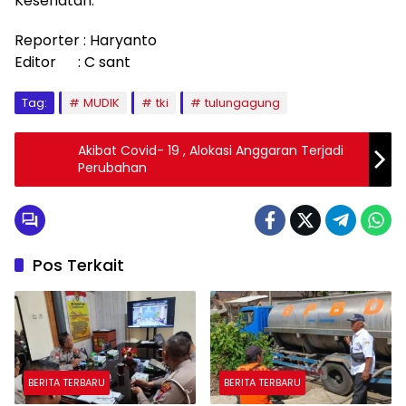
Kesehatan.
Reporter : Haryanto
Editor : C sant
Tag:
MUDIK
tki
tulungagung
Akibat Covid- 19 , Alokasi Anggaran Terjadi
Perubahan
Pos Terkait
BERITA TERBARU
BERITA TERBARU