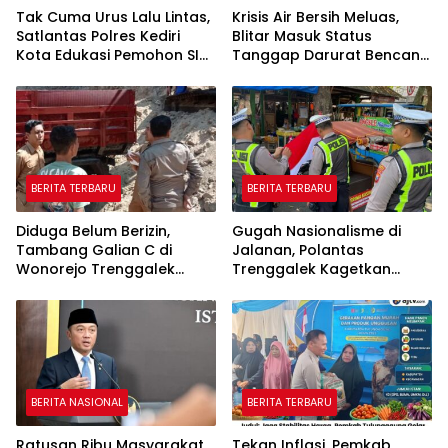
Tak Cuma Urus Lalu Lintas,
Krisis Air Bersih Meluas,
Satlantas Polres Kediri
Blitar Masuk Status
Kota Edukasi Pemohon SIM
Tanggap Darurat Bencana
Soal Hoaks Hingga
Hingga Oktober
Pelatihan AI
BERITA TERBARU
BERITA TERBARU
Diduga Belum Berizin,
Gugah Nasionalisme di
Tambang Galian C di
Jalanan, Polantas
Wonorejo Trenggalek
Trenggalek Kagetkan
Dihentikan Pemkab
Pengendara Lewat Aksi Ini
BERITA NASIONAL
BERITA TERBARU
Ratusan Ribu Masyarakat
Tekan Inflasi, Pemkab