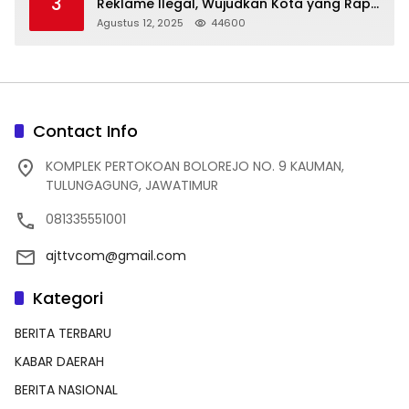
3
Reklame Ilegal, Wujudkan Kota yang Rapi
dan Indah
Agustus 12, 2025
44600
Contact Info
KOMPLEK PERTOKOAN BOLOREJO NO. 9 KAUMAN,
TULUNGAGUNG, JAWATIMUR
081335551001
ajttvcom@gmail.com
Kategori
BERITA TERBARU
KABAR DAERAH
BERITA NASIONAL