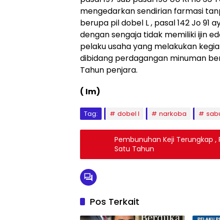
mengedarkan sendirian farmasi tanp
berupa pil dobel L , pasal 142 Jo 91 
dengan sengaja tidak memiliki ijin 
pelaku usaha yang melakukan kegiat
dibidang perdagangan minuman ber
Tahun penjara.
( Im)
Tag:
dobel l
narkoba
sab
Pembunuhan Keji Terungkap , 
Satu Tahun
Pos Terkait