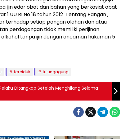
a ijin edar obat dan bahan yang berkasiat obat
ayat 1 UU RI No 18 tahun 2012 Tentang Pangan ,
edar terhadap setiap pangan olahan dan atau
an perdagangan tidak memiliki perijinan
alkohol tanpa ijin dengan ancaman hukuman 5
u
terciduk
tulungagung
Pelaku Ditangkap Setelah Menghilang Selama