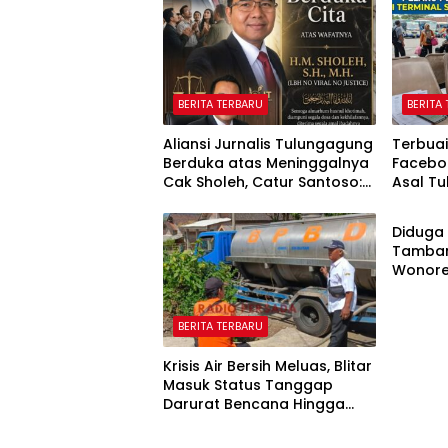
BERITA TERBARU
BERITA
Aliansi Jurnalis Tulungagung
Terbuai
Berduka atas Meninggalnya
Faceboo
Cak Sholeh, Catur Santoso:
Asal Tu
BERITA
“Beliau Pejuang Keadilan
Rp622 
yang Vokal”
Diduga 
Tamban
Wonore
Dihent
BERITA TERBARU
Krisis Air Bersih Meluas, Blitar
Masuk Status Tanggap
Darurat Bencana Hingga
Oktober