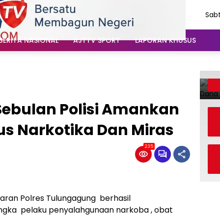
Sabt
Agu
202
BERITA NASIONAL
AJTTV SPORT
LAPORAN KHUSUS
Sebulan Polisi Amankan
us Narkotika Dan Miras
235
jaran Polres Tulungagung berhasil
gka pelaku penyalahgunaan narkoba , obat