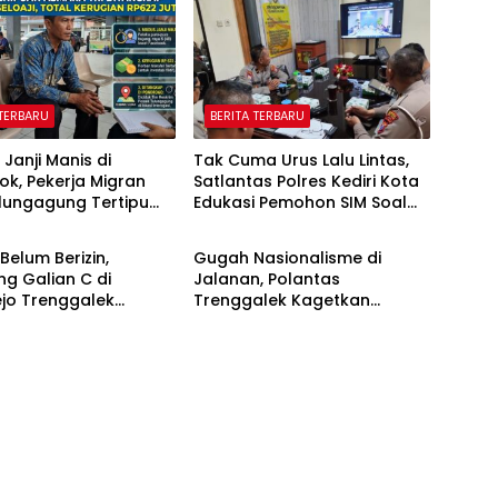
 TERBARU
BERITA TERBARU
 Janji Manis di
Tak Cuma Urus Lalu Lintas,
k, Pekerja Migran
Satlantas Polres Kediri Kota
lungagung Tertipu
Edukasi Pemohon SIM Soal
 TERBARU
BERITA TERBARU
Juta
Hoaks Hingga Pelatihan AI
Belum Berizin,
Gugah Nasionalisme di
g Galian C di
Jalanan, Polantas
jo Trenggalek
Trenggalek Kagetkan
ikan Pemkab
Pengendara Lewat Aksi Ini