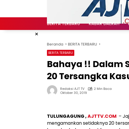
Langsung
ke
konten
BERITA TERBARU
KABAR DAERAH
×
Beranda
BERITA TERBARU
BERITA TERBARU
Bahaya !! Dalam 
20 Tersangka Kas
Redaksi AJT TV
2 Min Baca
Oktober 30, 2019
TULUNGAGUNG ,
AJTTV.COM
– Ja
mengamankan setidaknya 20 tersan