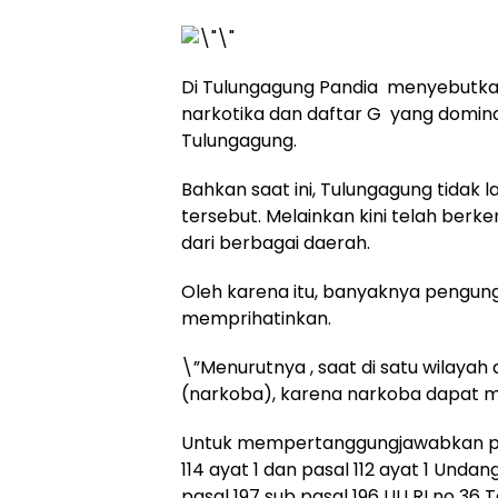
Di Tulungagung Pandia menyebutkan
narkotika dan daftar G yang domina
Tulungagung.
Bahkan saat ini, Tulungagung tidak 
tersebut. Melainkan kini telah be
dari berbagai daerah.
Oleh karena itu, banyaknya pengung
memprihatinkan.
\”Menurutnya , saat di satu wilaya
(narkoba), karena narkoba dapat m
Untuk mempertanggungjawabkan per
114 ayat 1 dan pasal 112 ayat 1 Und
pasal 197 sub pasal 196 UU RI no 3