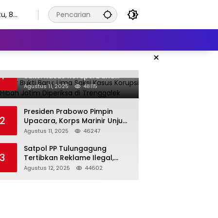
u, 8
stus
6
×
KPK Kejar Bukti Baru: Lima
1
Saksi Kasus Korupsi Dana
Hibah Jatim Diperiksa di
Agustus 11, 2025
48115
Trenggalek
Presiden Prabowo Pimpin
2
Upacara, Korps Marinir Unjuk
Kekuatan dan Resmikan
Agustus 11, 2025
46247
Struktur Baru
Satpol PP Tulungagung
3
Tertibkan Reklame Ilegal,
Wujudkan Kota yang Rapi
Agustus 12, 2025
44602
dan Indah